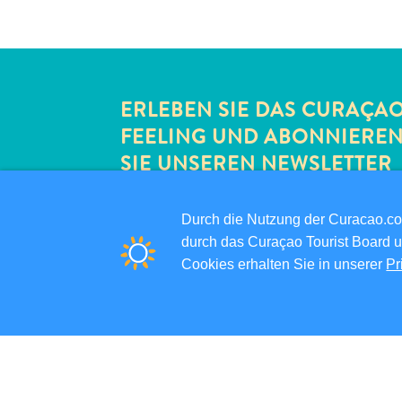
ERLEBEN SIE DAS CURAÇA
FEELING UND ABONNIERE
SIE UNSEREN NEWSLETTER
Durch die Nutzung der Curacao.c
PRAKTISCHE LINKS
durch das Curaçao Tourist Board u
Cookies erhalten Sie in unserer
Pr
CORPORATE SITE
REISEPROFIS
IHR GESCHÄFT LISTEN
IHR EVENT EINREICHEN