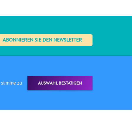
✕
R DIESE WEBSITE
AUSWAHL BESTÄTIGEN
 stimme zu
ENSCHUTZRICHTLINIE
TZUNGSBEDINGUNGEN
GEN SIE UNS