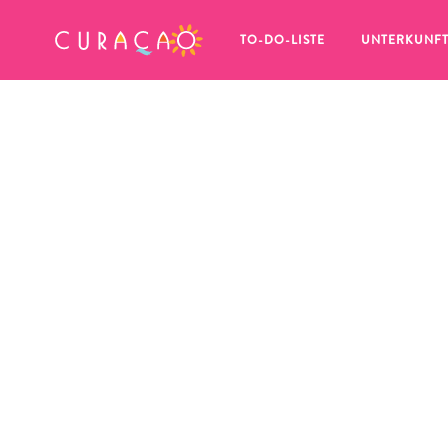
MEINE FAVORITEN
TO-DO-LISTE
UNTERKUNF
Es schaut so aus, als ob Sie noch 
keine Lieblingsorte in Curaçao 
gespeichert haben.
Wenn Sie etwas für später speichern möchten, klicken 