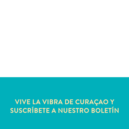
Deportes
y
golf
Excursiones
Monumentos
y
lugares
de
interés
Museos
Naturaleza
y
parques
Operadores
VIVE LA VIBRA DE CURAÇAO Y
de
SUSCRÍBETE A NUESTRO BOLETÍN
buceo
otro
Playas