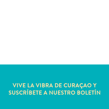
Deportes
y
golf
Excursiones
Monumentos
y
lugares
de
interés
Museos
Naturaleza
y
parques
Operadores
VIVE LA VIBRA DE CURAÇAO Y
de
SUSCRÍBETE A NUESTRO BOLETÍN
buceo
otro
Playas