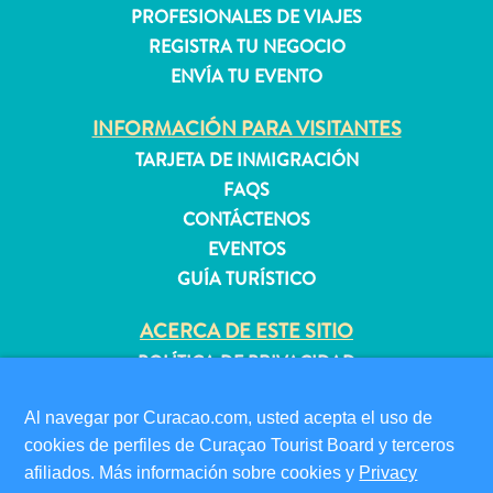
PROFESIONALES DE VIAJES
REGISTRA TU NEGOCIO
Apartamentos
ENVÍA TU EVENTO
Casas
INFORMACIÓN PARA VISITANTES
de
vacaciones
TARJETA DE INMIGRACIÓN
Hoteles
FAQS
y
CONTÁCTENOS
Resorts
EVENTOS
Todo
GUÍA TURÍSTICO
incluido
Planifica
ACERCA DE ESTE SITIO
tu
POLÍTICA DE PRIVACIDAD
visita
CONDICIONES DE USO
Al navegar por Curacao.com, usted acepta el uso de
SÍGANOS
cookies de perfiles de Curaçao Tourist Board y terceros
afiliados. Más información sobre cookies y
Privacy