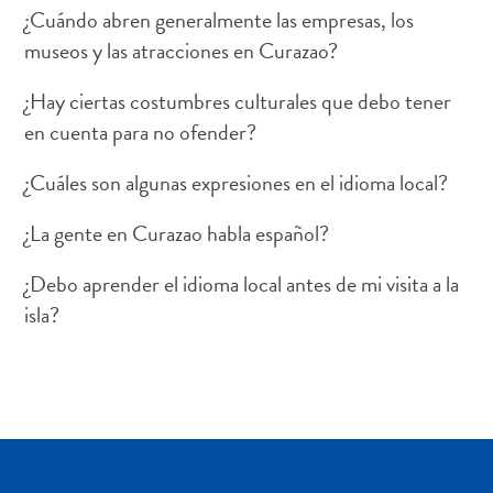
Deportes
¿Cuándo abren generalmente las empresas, los
y
museos y las atracciones en Curazao?
golf
Excursiones
¿Hay ciertas costumbres culturales que debo tener
Monumentos
en cuenta para no ofender?
y
lugares
¿Cuáles son algunas expresiones en el idioma local?
de
¿La gente en Curazao habla español?
interés
Museos
¿Debo aprender el idioma local antes de mi visita a la
Naturaleza
isla?
y
parques
Operadores
de
buceo
otro
Playas