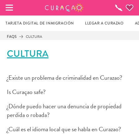
MIS FAVORITOS
¿Qué
Hacer?
TARJETA DIGITAL DE INMIGRACIÓN
LLEGAR A CURAZAO
A
FAQS
CULTURA
Parece que no has guardado ningún 
CULTURA
lugar favorito aún.
¿Existe un problema de criminalidad en Curazao?
Cuando quiera guardar algo para más tarde, asegúrese 
de hacer clic en el  
Is Curaçao safe?
¿Dónde puedo hacer una denuncia de propiedad
perdida o robada?
¿Cuál es el idioma local que se habla en Curazao?