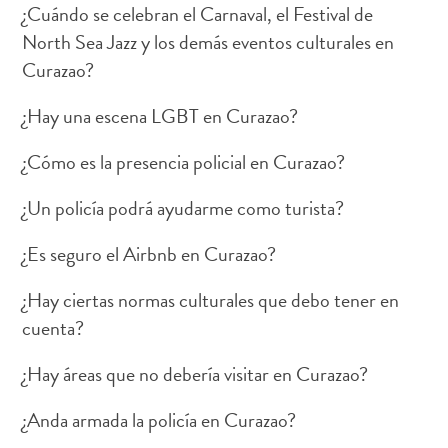
¿Cuándo se celebran el Carnaval, el Festival de
North Sea Jazz y los demás eventos culturales en
Curazao?
Actividades
¿Hay una escena LGBT en Curazao?
acuáticas
Alquiler
¿Cómo es la presencia policial en Curazao?
de
¿Un policía podrá ayudarme como turista?
coches
Arte
¿Es seguro el Airbnb en Curazao?
y
Cultura
¿Hay ciertas normas culturales que debo tener en
Aventuras
cuenta?
en
tierra
¿Hay áreas que no debería visitar en Curazao?
Comida
y
¿Anda armada la policía en Curazao?
bebida