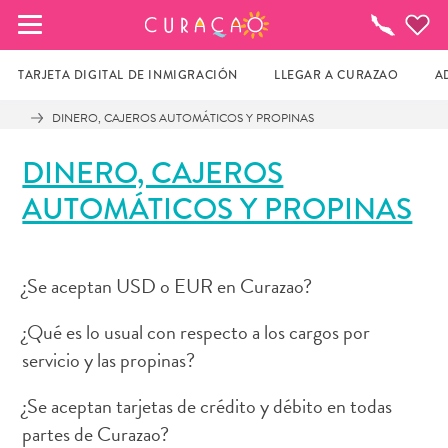
MIS FAVORITOS
¿Qué
Hacer?
TARJETA DIGITAL DE INMIGRACIÓN
LLEGAR A CURAZAO
A
DINERO, CAJEROS AUTOMÁTICOS Y PROPINAS
Parece que no has guardado ningún 
DINERO, CAJEROS
lugar favorito aún.
AUTOMÁTICOS Y PROPINAS
Cuando quiera guardar algo para más tarde, asegúrese 
de hacer clic en el  
¿Se aceptan USD o EUR en Curazao?
¿Qué es lo usual con respecto a los cargos por
servicio y las propinas?
¿Se aceptan tarjetas de crédito y débito en todas
partes de Curazao?