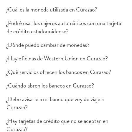
¿Cuál es la moneda utilizada en Curazao?
¿Podré usar los cajeros automáticos con una tarjeta
de crédito estadounidense?
Actividades
acuáticas
¿Dónde puedo cambiar de monedas?
Alquiler
de
¿Hay oficinas de Western Union en Curazao?
coches
Arte
¿Qué servicios ofrecen los bancos en Curazao?
y
Cultura
¿Cuándo abren los bancos en Curazao?
Aventuras
en
¿Debo avisarle a mi banco que voy de viaje a
tierra
Curazao?
Comida
¿Hay tarjetas de crédito que no se aceptan en
y
bebida
Curazao?