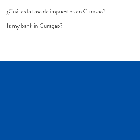
Deportes
¿Cuál es la tasa de impuestos en Curazao?
y
golf
Is my bank in Curaçao?
Excursiones
Monumentos
y
lugares
de
interés
Museos
Naturaleza
y
parques
Operadores
de
buceo
otro
Playas