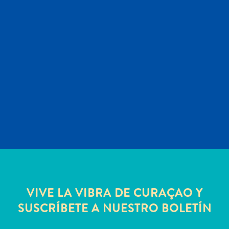
Servicios
de
taxi
Sitios
de
buceo
y
snorkel
Spa
y
bienestar
Vida
nocturna
y
entretenimiento
VIVE LA VIBRA DE CURAÇAO Y
Zonas
SUSCRÍBETE A NUESTRO BOLETÍN
Comerciales
¿Dónde