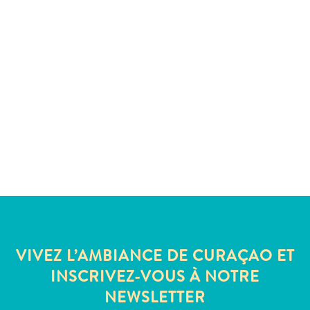
voiture
Musées
Nature
et
parcs
Opérateurs
de
plongée
Plages
Services
de
taxis
Sites
de
plongée
VIVEZ L’AMBIANCE DE CURAÇAO ET
et
INSCRIVEZ-VOUS À NOTRE
de
NEWSLETTER
snorkeling