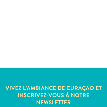
voiture
Musées
Nature
et
parcs
Opérateurs
de
plongée
Plages
Services
de
taxis
Sites
de
plongée
VIVEZ L’AMBIANCE DE CURAÇAO ET
et
INSCRIVEZ-VOUS À NOTRE
de
NEWSLETTER
snorkeling