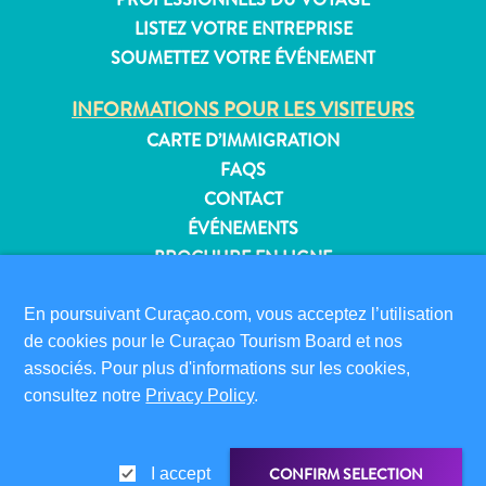
LISTEZ VOTRE ENTREPRISE
SOUMETTEZ VOTRE ÉVÉNEMENT
Appartements
INFORMATIONS POUR LES VISITEURS
Hôtels
CARTE D’IMMIGRATION
et
FAQS
lieux
CONTACT
de
ÉVÉNEMENTS
vacances
BROCHURE EN LIGNE
Maisons
de
À PROPOS DE CE SITE
En poursuivant Curaçao.com, vous acceptez l’utilisation
vacances
POLITIQUE DE CONFIDENTIALITÉ
de cookies pour le Curaçao Tourism Board et nos
Tout
CONDITIONS D’UTILISATION
associés. Pour plus d'informations sur les cookies,
inclus
consultez notre
Privacy Policy
.
Planifiez
SUIVEZ-NOUS
votre
visite
CONFIRM SELECTION
I accept