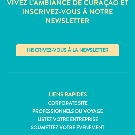
VIVEZ L’AMBIANCE DE CURAÇAO ET
INSCRIVEZ-VOUS À NOTRE
NEWSLETTER
Appartements
Hôtels
et
lieux
de
✕
vacances
Maisons
de
vacances
LIENS RAPIDES
Tout
CORPORATE SITE
inclus
Planifiez
PROFESSIONNELS DU VOYAGE
votre
LISTEZ VOTRE ENTREPRISE
visite
SOUMETTEZ VOTRE ÉVÉNEMENT