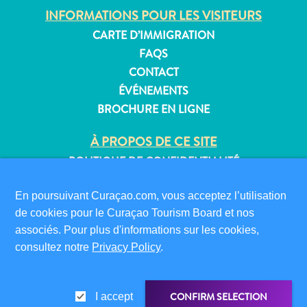
INFORMATIONS POUR LES VISITEURS
CARTE D’IMMIGRATION
FAQS
CONTACT
ÉVÉNEMENTS
BROCHURE EN LIGNE
À PROPOS DE CE SITE
POLITIQUE DE CONFIDENTIALITÉ
CONDITIONS D’UTILISATION
En poursuivant Curaçao.com, vous acceptez l’utilisation
SUIVEZ-NOUS
de cookies pour le Curaçao Tourism Board et nos
associés. Pour plus d'informations sur les cookies,
consultez notre
Privacy Policy
.
© 2026 Curaçao Tourist Board
CONFIRM SELECTION
I accept