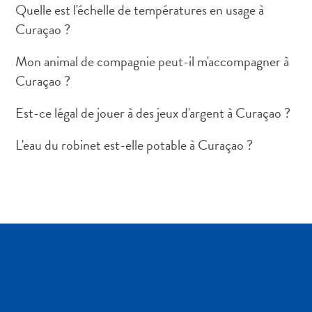
Quelle est l'échelle de températures en usage à
Curaçao ?
Mon animal de compagnie peut-il m'accompagner à
Curaçao ?
Art
et
Est-ce légal de jouer à des jeux d'argent à Curaçao ?
culture
L'eau du robinet est-elle potable à Curaçao ?
autre
Aventures
sur
l’île
Cuisine
Excursions
en
mer
Location
de