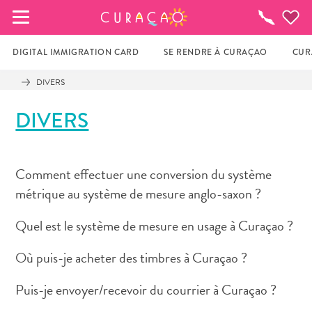
MES FAVORIS
Toutes
les
activités
DIGITAL IMMIGRATION CARD
SE RENDRE À CURAÇAO
CUR
DIVERS
It looks like you haven’t saved any of your 
DIVERS
favorite places to stay yet.
Comment effectuer une conversion du système
Chaque fois que vous souhaitez enregistrer quelque 
métrique au système de mesure anglo-saxon ?
chose pour plus tard, assurez-vous de cliquer sur le  
Quel est le système de mesure en usage à Curaçao ?
Où puis-je acheter des timbres à Curaçao ?
Puis-je envoyer/recevoir du courrier à Curaçao ?