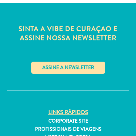
SINTA A VIBE DE CURAÇAO E
Aluguel
ASSINE NOSSA NEWSLETTER
de
Férias
Apartamentos
Hotéis
e
✕
resorts
Tudo
incluído
Planeje
LINKS RÁPIDOS
sua
visita
CORPORATE SITE
PROFISSIONAIS DE VIAGENS