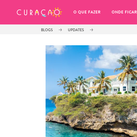
MEUS FAVORITOS
O QUE FAZER
ONDE FICAR
BLOGS
UPDATES
Você ainda não salvou nenhum 
local favorito.
Sempre que você quiser salvar algo para mais tarde, cer