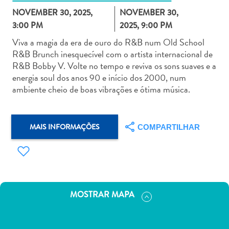
NOVEMBER 30, 2025,
NOVEMBER 30,
3:00 PM
2025, 9:00 PM
Viva a magia da era de ouro do R&B num Old School
R&B Brunch inesquecível com o artista internacional de
R&B Bobby V. Volte no tempo e reviva os sons suaves e a
Aluguel
energia soul dos anos 90 e início dos 2000, num
de
ambiente cheio de boas vibrações e ótima música.
Carros
Áreas
de
MAIS INFORMAÇÕES
COMPARTILHAR
Compras
Arte
e
Cultura
Atividades
MOSTRAR MAPA
Aquáticas
Aventuras
em