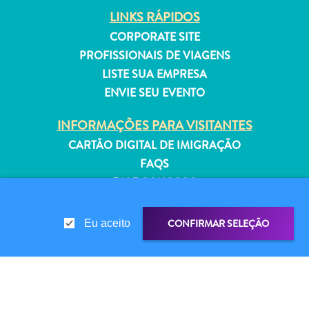
Estar
LINKS RÁPIDOS
Onde
CORPORATE SITE
ficar
PROFISSIONAIS DE VIAGENS
LISTE SUA EMPRESA
ENVIE SEU EVENTO
INFORMAÇÕES PARA VISITANTES
CARTÃO DIGITAL DE IMIGRAÇÃO
FAQS
FALE CONOSCO
EVENTOS
GUIA TURÍSTICO
CONFIRMAR SELEÇÃO
Eu aceito
SOBRE O SITE
POLÍTICA DE PRIVACIDADE
TERMOS DE USO
COMPARTILHAR LINK
COMPARTILHE