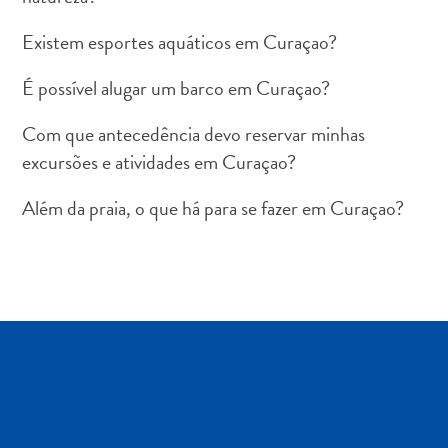
Existem esportes aquáticos em Curaçao?
É possível alugar um barco em Curaçao?
Com que antecedência devo reservar minhas
Aluguel
de
excursões e atividades em Curaçao?
Carros
Além da praia, o que há para se fazer em Curaçao?
Áreas
de
Compras
Arte
e
Cultura
Atividades
Aquáticas
Aventuras
em