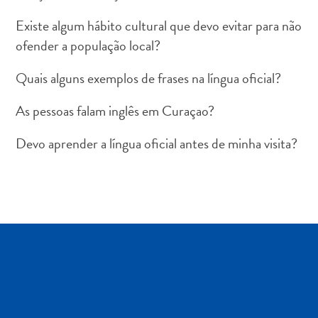
Terra
Existe algum hábito cultural que devo evitar para não
de
outros
ofender a população local?
Esportes
Quais alguns exemplos de frases na língua oficial?
e
Golfe
As pessoas falam inglês em Curaçao?
Excursões
Locais
Devo aprender a língua oficial antes de minha visita?
de
mergulho
e
snorkel
Museus
Natureza
e
Parques
Noite
e