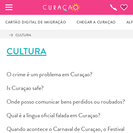
MEUS FAVORITOS
O
que
fazer
CARTÃO DIGITAL DE IMIGRAÇÃO
CHEGAR A CURAÇAO
AL
CULTURA
Você ainda não salvou nenhum local 
CULTURA
favorito.
O crime é um problema em Curaçao?
Sempre que você quiser salvar algo para mais tarde, 
certifique-se de clicar no  
Is Curaçao safe?
Onde posso comunicar bens perdidos ou roubados?
Qual é a língua oficial falada em Curaçao?
Quando acontece o Carnaval de Curaçao, o Festival