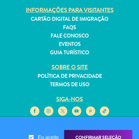
INFORMAÇÕES PARA VISITANTES
CARTÃO DIGITAL DE IMIGRAÇÃO
FAQS
FALE CONOSCO
Aluguel
EVENTOS
de
Férias
GUIA TURÍSTICO
Apartamentos
SOBRE O SITE
Hotéis
e
POLÍTICA DE PRIVACIDADE
resorts
TERMOS DE USO
Tudo
SIGA-NOS
incluído
Planeje
sua
visita
© 2026 Curaçao Tourist Board
CONFIRMAR SELEÇÃO
Eu aceito