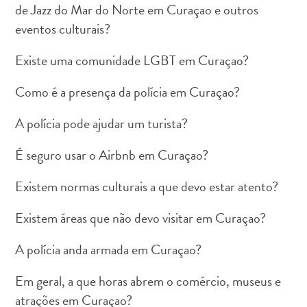
de Jazz do Mar do Norte em Curaçao e outros
eventos culturais?
Existe uma comunidade LGBT em Curaçao?
Como é a presença da polícia em Curaçao?
Aluguel
de
A polícia pode ajudar um turista?
Carros
Áreas
É seguro usar o Airbnb em Curaçao?
de
Compras
Existem normas culturais a que devo estar atento?
Arte
e
Existem áreas que não devo visitar em Curaçao?
Cultura
Atividades
A polícia anda armada em Curaçao?
Aquáticas
Em geral, a que horas abrem o comércio, museus e
Aventuras
em
atrações em Curaçao?