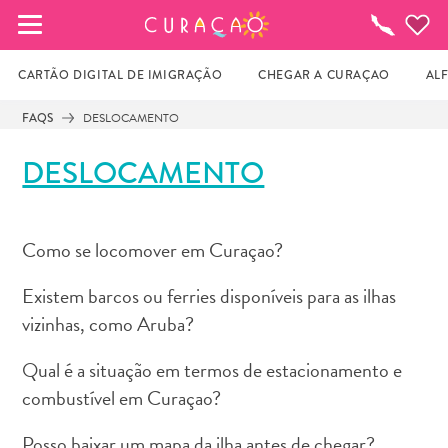
MEUS FAVORITOS
O
que
fazer
CARTÃO DIGITAL DE IMIGRAÇÃO
CHEGAR A CURAÇAO
AL
FAQS
DESLOCAMENTO
Você ainda não salvou nenhum local 
DESLOCAMENTO
favorito.
Como se locomover em Curaçao?
Sempre que você quiser salvar algo para mais tarde, 
certifique-se de clicar no  
Existem barcos ou ferries disponíveis para as ilhas
vizinhas, como Aruba?
Qual é a situação em termos de estacionamento e
combustível em Curaçao?
Posso baixar um mapa da ilha antes de chegar?