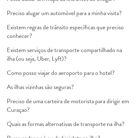
Preciso alugar um automóvel para a minha visita?
Existem regras de trânsito específicas que preciso
conhecer?
Aluguel
de
Existem serviços de transporte compartilhado na
Carros
ilha (ou seja, Uber, Lyft)?
Áreas
de
Como posso viajar do aeroporto para o hotel?
Compras
As ilhas vizinhas são seguras?
Arte
e
Preciso de uma carteira de motorista para dirigir em
Cultura
Curaçao?
Atividades
Aquáticas
Quais as formas alternativas de transporte na ilha?
Aventuras
em