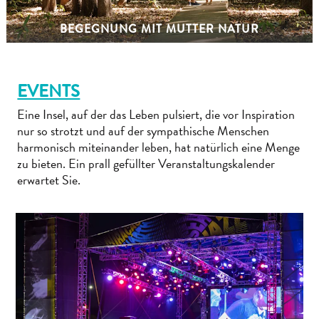
Ihre
Reise
BEGEGNUNG MIT MUTTER NATUR
Tauchen
The
Blue
EVENTS
Wave
Updates
Eine Insel, auf der das Leben pulsiert, die vor Inspiration
Neueste
nur so strotzt und auf der sympathische Menschen
harmonisch miteinander leben, hat natürlich eine Menge
Aktivitäten
zu bieten. Ein prall gefüllter Veranstaltungskalender
Familienfreundlich
erwartet Sie.
Kultur
&
Essen
Planen
Sie
Ihre
Reise
Tauchen