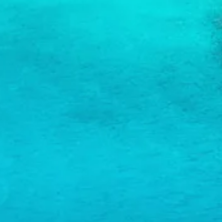
Schnorchelplätze
Tauchoperatoren
Taxidienste
Touren
Wasseraktivitäten
Unterkunft