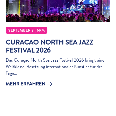
The
Blue
Wave
Updates
SEPTEMBER 3 | 6PM
CURACAO NORTH SEA JAZZ
FESTIVAL 2026
Das Curaçao North Sea Jazz Festival 2026 bringt eine
Weltklasse-Besetzung internationaler Künstler für drei
Tage…
Tauchen
MEHR ERFAHREN
und
Schnorcheln
in
Curaçao