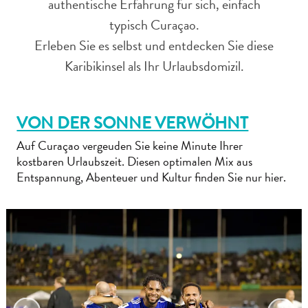
authentische Erfahrung für sich, einfach
typisch Curaçao.
Reiseanforderungen
Erleben Sie es selbst und entdecken Sie diese
Warum
Karibikinsel als Ihr Urlaubsdomizil.
Curacao?
Kreuzfahrt
Reise-
VON DER SONNE VERWÖHNT
Apps
für
Auf Curaçao vergeuden Sie keine Minute Ihrer
Curaçao
kostbaren Urlaubszeit. Diesen optimalen Mix aus
Angebote
Entspannung, Abenteuer und Kultur finden Sie nur hier.
Events
Romantik
und
Heiraten
Tagungen
und
Konferenzen