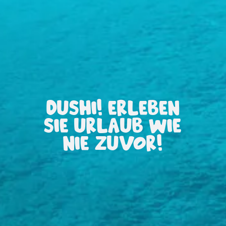
All-
DUSHI! ERLEBEN
inclusive
SIE URLAUB WIE
Apartments
Ferienhäuser
NIE ZUVOR!
Hotels
und
Resorts
Planen
Sie
Ihren
Besuch