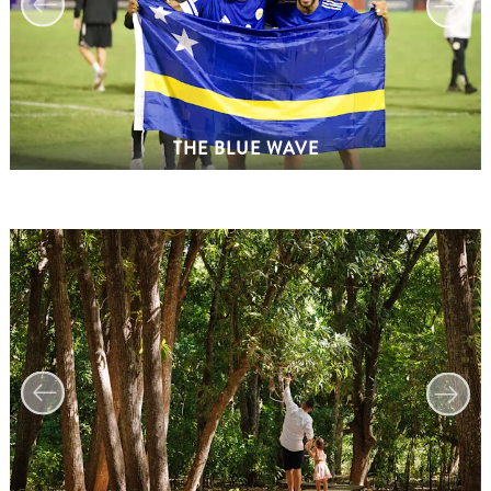
Anreise
nach
Curaçao
Unterwegs
Inselkultur
Bilder
THE BLUE WAVE
The
Blue
Wave
Blogs
Neueste
Aktivitäten
Familienfreundlich
Kultur
&
Essen
Planen
Sie