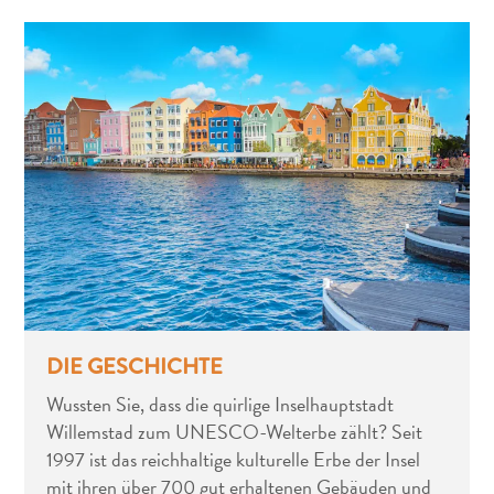
All-
inclusive
Apartments
Ferienhäuser
Hotels
und
DIE GESCHICHTE
Resorts
Wussten Sie, dass die quirlige Inselhauptstadt
Planen
Willemstad zum UNESCO-Welterbe zählt? Seit
Sie
1997 ist das reichhaltige kulturelle Erbe der Insel
Ihren
mit ihren über 700 gut erhaltenen Gebäuden und
Besuch