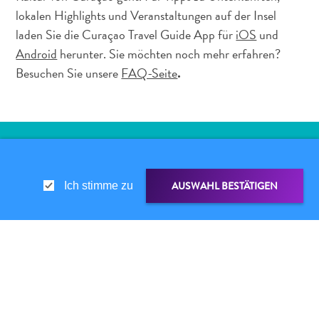
Ihre
lokalen Highlights und Veranstaltungen auf der Insel
Reise
laden Sie die Curaçao Travel Guide App für
iOS
und
Tauchen
Android
herunter. Sie möchten noch mehr erfahren?
The
Besuchen Sie unsere
FAQ-Seite
.
Blue
Wave
Updates
Neueste
Aktivitäten
Familienfreundlich
ERLEBEN SIE DAS CURAÇAO-
Kultur
AUSWAHL BESTÄTIGEN
Ich stimme zu
&
FEELING UND ABONNIEREN SIE
Essen
UNSEREN NEWSLETTER
Planen
Sie
LINK TEILEN
Ihre
Reise
Tauchen