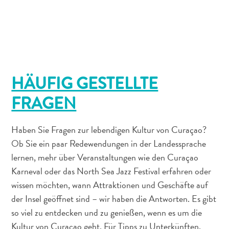
Anreise
nach
Curaçao
Unterwegs
Inselkultur
Bilder
HÄUFIG GESTELLTE
The
Blue
FRAGEN
Wave
Blogs
Haben Sie Fragen zur lebendigen Kultur von Curaçao?
Neueste
Aktivitäten
Ob Sie ein paar Redewendungen in der Landessprache
Familienfreundlich
lernen, mehr über Veranstaltungen wie den Curaçao
Kultur
Karneval oder das North Sea Jazz Festival erfahren oder
&
wissen möchten, wann Attraktionen und Geschäfte auf
Essen
der Insel geöffnet sind – wir haben die Antworten. Es gibt
Planen
so viel zu entdecken und zu genießen, wenn es um die
Sie
Kultur von Curaçao geht. Für Tipps zu Unterkünften,