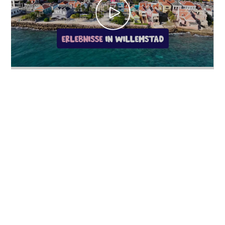
Reiseanforderungen
Warum
Curacao?
Kreuzfahrt
Reise-
Apps
für
Curaçao
Angebote
Events
Romantik
und
Heiraten
Tagungen
und
Konferenzen