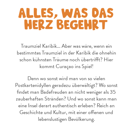
Schnorchelplätze
ALLES, WAS DAS
Tauchoperatoren
Taxidienste
HERZ BEGEHRT
Touren
Wasseraktivitäten
Unterkunft
Traumziel Karibik... Aber was wäre, wenn ein
bestimmtes Traumziel in der Karibik die ohnehin
schon kühnsten Träume noch übertrifft? Hier
kommt Curaçao ins Spiel!
Denn wo sonst wird man von so vielen
Postkartenidyllen geradezu überwältigt? Wo sonst
findet man Badefreuden an nicht weniger als 35
zauberhaften Stränden? Und wo sonst kann man
eine Insel derart authentisch erleben? Reich an
Geschichte und Kultur, mit einer offenen und
lebenslustigen Bevölkerung.