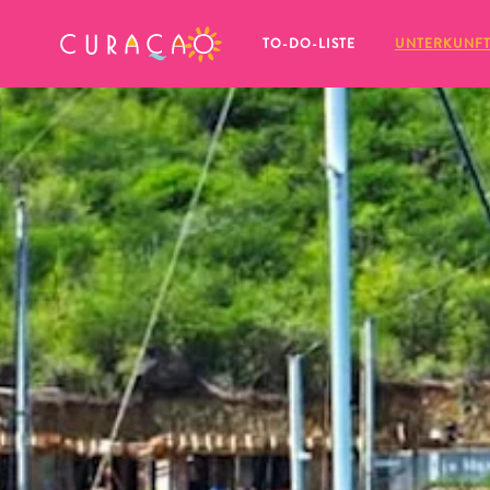
MEINE FAVORITEN
TO-DO-LISTE
UNTERKUNF
Es schaut so aus, als ob Sie noch 
keine Lieblingsorte in Curaçao 
gespeichert haben.
Wenn Sie etwas für später speichern möchten, klicken 