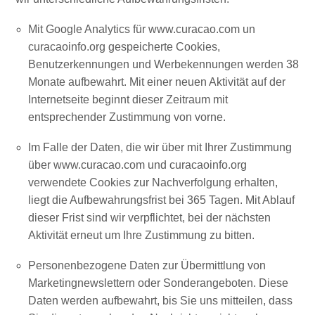
Der
Mit Google Analytics für www.curacao.com un
Künstler
curacaoinfo.org gespeicherte Cookies,
in
Benutzerkennungen und Werbekennungen werden 38
dir:
Monate aufbewahrt. Mit einer neuen Aktivität auf der
entdecke
Internetseite beginnt dieser Zeitraum mit
deine
entsprechender Zustimmung von vorne.
Liebe
zur
Im Falle der Daten, die wir über mit Ihrer Zustimmung
Kunst
über www.curacao.com und curacaoinfo.org
auf
verwendete Cookies zur Nachverfolgung erhalten,
Curaçao
liegt die Aufbewahrungsfrist bei 365 Tagen. Mit Ablauf
dieser Frist sind wir verpflichtet, bei der nächsten
Aktivität erneut um Ihre Zustimmung zu bitten.
Personenbezogene Daten zur Übermittlung von
Marketingnewslettern oder Sonderangeboten. Diese
Daten werden aufbewahrt, bis Sie uns mitteilen, dass