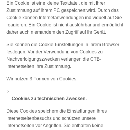
Ein Cookie ist eine kleine Textdatei, die mit Ihrer
Zustimmung auf Ihrem PC gespeichert wird. Durch das
Reiseanforderungen
Cookie können Internetanwendungen individuell auf Sie
Warum
reagieren. Ein Cookie ist nicht ausführbar und ermöglicht
Curacao?
daher auch niemandem den Zugriff auf Ihr Gerät.
Kreuzfahrt
Reise-
Sie können die Cookie-Einstellungen in Ihrem Browser
Apps
festlegen. Vor der Verwendung von Cookies zu
für
Nachverfolgungszwecken verlangen die CTB-
Curaçao
Internetseiten Ihre Zustimmung.
Angebote
Wir nutzen 3 Formen von Cookies:
Events
Romantik
und
Cookies zu technischen Zwecken.
Heiraten
Tagungen
Diese Cookies speichern die Einstellungen Ihres
und
Internetseitenbesuchs und schützen unsere
Konferenzen
Internetseiten vor Angriffen. Sie enthalten keine