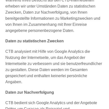
Während Ihres Besuchs auf den CTB-Internetseiten
Nachtleben
erheben wir unter Umständen Daten zu statistischen
und
Zwecken, Daten zur Nachverfolgung, von Ihnen
Unterhaltung
bereitgestellte Informationen zu Marketingzwecken und
Natur
von Ihnen im Zusammenhang mit Ihrer Einreise
und
angegebene personenbezogene Daten.
Parks
Sehenswürdigkeiten
Daten zu statistischen Zwecken
und
Wahrzeichen
CTB analysiert mit Hilfe von Google Analytics die
Spa
Nutzung der Internetseite, um das Angebot der
und
Internetseite zu verbessern und sie benutzerfreundlicher
Wellness
zu gestalten. Diese Daten werden im Gesamten
Sport
gespeichert und enthalten keinerlei persönliche
und
Angaben.
Golf
Daten zur Nachverfolgung
Strände
Tauch-
CTB bedient sich Google Analytics und der Angebote
und
Dritter, um Curacao als Reiseziel und