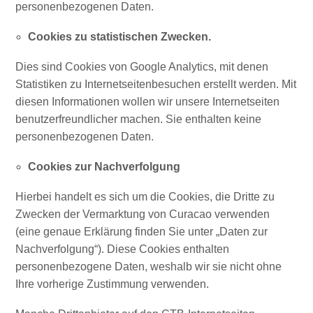
Anreise
personenbezogenen Daten.
nach
Curaçao
Cookies zu statistischen Zwecken.
Unterwegs
Dies sind Cookies von Google Analytics, mit denen
Inselkultur
Statistiken zu Internetseitenbesuchen erstellt werden. Mit
Bilder
diesen Informationen wollen wir unsere Internetseiten
The
benutzerfreundlicher machen. Sie enthalten keine
Blue
personenbezogenen Daten.
Wave
Blogs
Cookies zur Nachverfolgung
Neueste
Aktivitäten
Hierbei handelt es sich um die Cookies, die Dritte zu
Familienfreundlich
Zwecken der Vermarktung von Curacao verwenden
Kultur
(eine genaue Erklärung finden Sie unter „Daten zur
&
Nachverfolgung“). Diese Cookies enthalten
Essen
personenbezogene Daten, weshalb wir sie nicht ohne
Planen
Ihre vorherige Zustimmung verwenden.
Sie