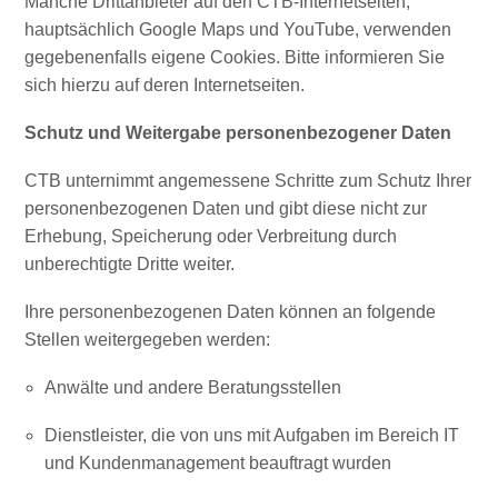
Manche Drittanbieter auf den CTB-Internetseiten,
Ihre
hauptsächlich Google Maps und YouTube, verwenden
Reise
gegebenenfalls eigene Cookies. Bitte informieren Sie
Tauchen
sich hierzu auf deren Internetseiten.
The
Blue
Schutz und Weitergabe personenbezogener Daten
Wave
Updates
CTB unternimmt angemessene Schritte zum Schutz Ihrer
Neueste
personenbezogenen Daten und gibt diese nicht zur
Aktivitäten
Erhebung, Speicherung oder Verbreitung durch
Familienfreundlich
unberechtigte Dritte weiter.
Kultur
&
Ihre personenbezogenen Daten können an folgende
Essen
Stellen weitergegeben werden:
Planen
Anwälte und andere Beratungsstellen
Sie
Ihre
Dienstleister, die von uns mit Aufgaben im Bereich IT
Reise
und Kundenmanagement beauftragt wurden
Tauchen