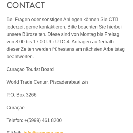
CONTACT
ENGLISH
S
C
ESPAÑOL
Bei Fragen oder sonstigen Anliegen können Sie CTB
H
jederzeit gerne kontaktieren. Bitte beachten Sie hierbei
FRANÇAIS
unsere Bürozeiten. Diese sind von Montag bis Freitag
von 8.00 bis 17.00 Uhr UTC-4. Anfragen außerhalb
NEDERLANDS
dieser Zeiten werden frühestens am nächsten Arbeitstag
beantworten.
PORTUGUÊS
Curaçao Tourist Board
World Trade Center, Piscaderabaai z/n
P.O. Box 3266
Curaçao
Telefon: +(5999) 461 8200