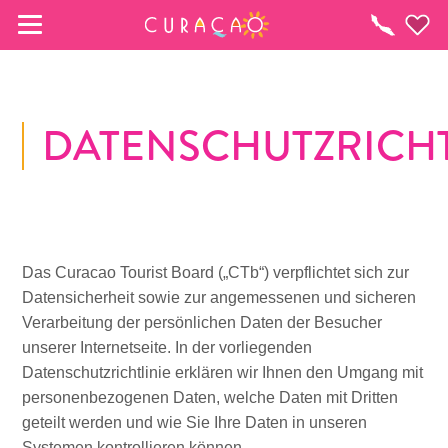
MEINE FAVORITEN
To-
do-
Liste
DATENSCHUTZRICHT
Es schaut so aus, als ob Sie noch keine 
Lieblingsorte in Curaçao gespeichert 
haben.
Wenn Sie etwas für später speichern möchten, klicken 
Sie auf das  
Das Curacao Tourist Board („CTb“) verpflichtet sich zur
Datensicherheit sowie zur angemessenen und sicheren
Verarbeitung der persönlichen Daten der Besucher
unserer Internetseite. In der vorliegenden
Datenschutzrichtlinie erklären wir Ihnen den Umgang mit
personenbezogenen Daten, welche Daten mit Dritten
geteilt werden und wie Sie Ihre Daten in unseren
Systemen kontrollieren können.