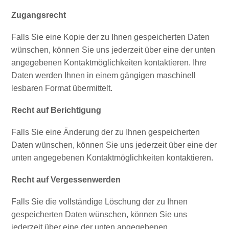
und
Zugangsrecht
Einreise
Gesundheit
Falls Sie eine Kopie der zu Ihnen gespeicherten Daten
im
wünschen, können Sie uns jederzeit über eine der unten
Urlaub
angegebenen Kontaktmöglichkeiten kontaktieren. Ihre
-
Daten werden Ihnen in einem gängigen maschinell
Krankenhäuser
lesbaren Format übermittelt.
Fortbewegungsmöglichkeiten
Recht auf Berichtigung
Geld,
Geldautomaten
Falls Sie eine Änderung der zu Ihnen gespeicherten
und
Daten wünschen, können Sie uns jederzeit über eine der
Bestückung
unten angegebenen Kontaktmöglichkeiten kontaktieren.
Unterkünfte
Unternehmungen
Recht auf Vergessenwerden
Essen
Falls Sie die vollständige Löschung der zu Ihnen
Nachtleben
gespeicherten Daten wünschen, können Sie uns
Kultur
jederzeit über eine der unten angegebenen
Wetter