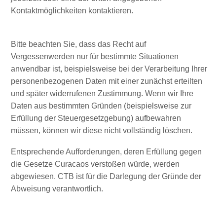
Kontaktmöglichkeiten kontaktieren.
Erreichbarkeit
Verfügbarkeit
von
Bitte beachten Sie, dass das Recht auf
Internet
Vergessenwerden nur für bestimmte Situationen
und
anwendbar ist, beispielsweise bei der Verarbeitung Ihrer
Mobiltelefon
personenbezogenen Daten mit einer zunächst erteilten
Elektrizität
und später widerrufenen Zustimmung. Wenn wir Ihre
Sonstiges
Daten aus bestimmten Gründen (beispielsweise zur
Hochzeiten
Erfüllung der Steuergesetzgebung) aufbewahren
und
müssen, können wir diese nicht vollständig löschen.
Filtterwochen
ED-
Entsprechende Aufforderungen, deren Erfüllung gegen
Card
die Gesetze Curacaos verstoßen würde, werden
D
abgewiesen. CTB ist für die Darlegung der Gründe der
E
Abweisung verantwortlich.
U
DEUTSCH
T