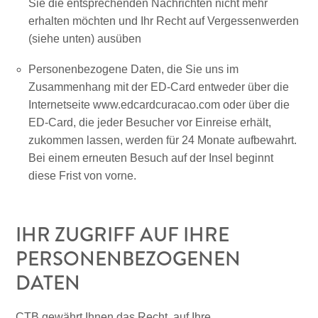
Sie die entsprechenden Nachrichten nicht mehr
erhalten möchten und Ihr Recht auf Vergessenwerden
(siehe unten) ausüben
Gibt
es
Personenbezogene Daten, die Sie uns im
Sargassum
Zusammenhang mit der ED-Card entweder über die
auf
Internetseite www.edcardcuracao.com oder über die
Curaçao?
ED-Card, die jeder Besucher vor Einreise erhält,
FAQs
zukommen lassen, werden für 24 Monate aufbewahrt.
Bei einem erneuten Besuch auf der Insel beginnt
diese Frist von vorne.
IHR ZUGRIFF AUF IHRE
PERSONENBEZOGENEN
DATEN
CTB gewährt Ihnen das Recht, auf Ihre