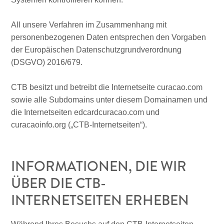
All unsere Verfahren im Zusammenhang mit
personenbezogenen Daten entsprechen den Vorgaben
der Europäischen Datenschutzgrundverordnung
(DSGVO) 2016/679.
Abenteuer
zu
CTB besitzt und betreibt die Internetseite curacao.com
Land
sowie alle Subdomains unter diesem Domainamen und
andere
die Internetseiten edcardcuracao.com und
Einkaufsviertel
curacaoinfo.org („CTB-Internetseiten“).
Essen
und
trinken
INFORMATIONEN, DIE WIR
Kunst
und
ÜBER DIE CTB-
Kultur
INTERNETSEITEN ERHEBEN
Mietwagen
Museen