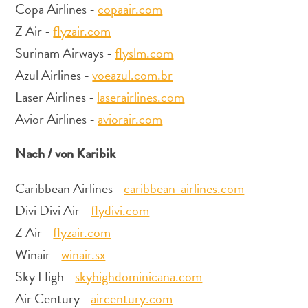
Copa Airlines -
copaair.com
Z Air -
flyzair.com
Surinam Airways -
flyslm.com
Azul Airlines -
voeazul.com.br
Laser Airlines -
laserairlines.com
Avior Airlines -
aviorair.com
All-
inclusive
Nach / von Karibik
Apartments
Ferienhäuser
Caribbean Airlines -
caribbean-airlines.com
Hotels
Divi Divi Air -
flydivi.com
und
Z Air -
flyzair.com
Resorts
Winair -
winair.sx
Planen
Sie
Sky High -
skyhighdominicana.com
Ihren
Air Century -
aircentury.com
Besuch