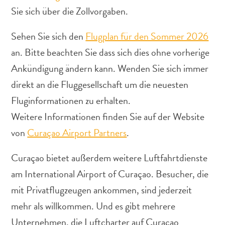
Sie sich über die Zollvorgaben.
Sehen Sie sich den
Flugplan für den Sommer 2026
an. Bitte beachten Sie dass sich dies ohne vorherige
Abenteuer
Ankündigung ändern kann. Wenden Sie sich immer
zu
direkt an die Fluggesellschaft um die neuesten
Land
Fluginformationen zu erhalten.
andere
Weitere Informationen finden Sie auf der Website
Einkaufsviertel
Essen
von
Curaçao Airport Partners
.
und
trinken
Curaçao bietet außerdem weitere Luftfahrtdienste
Kunst
am International Airport of Curaçao. Besucher, die
und
mit Privatflugzeugen ankommen, sind jederzeit
Kultur
mehr als willkommen. Und es gibt mehrere
Mietwagen
Museen
Unternehmen, die Luftcharter auf Curaçao