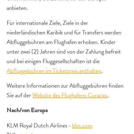
Nachtleben
anbieten.
und
Unterhaltung
Für internationale Ziele, Ziele in der
Natur
niederländischen Karibik und für Transfers werden
und
Parks
Abfluggebühren am Flughafen erhoben. Kinder
Sehenswürdigkeiten
unter zwei (2) Jahren sind von der Zahlung befreit
und
und bei einigen Fluggesellschaften ist die
Wahrzeichen
Abfluggebühren im Ticketpreis enthalten
.
Spa
und
Weitere Informationen zur Abfluggebühren finden
Wellness
Sport
Sie auf der
Website des Flughafens Curaçao
.
und
Golf
Nach/von Europa
Strände
Tauch-
KLM Royal Dutch Airlines -
klm.com
und