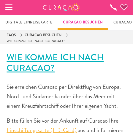
MEINE FAVORITEN
To-
do-
Liste
DIGITALE EINREISEKARTE
CURAÇAO BESUCHEN
CURAÇAO 
FAQS
CURAÇAO BESUCHEN
WIE KOMME ICH NACH CURACAO?
Es schaut so aus, als ob Sie noch keine 
Lieblingsorte in Curaçao gespeichert 
WIE KOMME ICH NACH
haben.
CURACAO?
Wenn Sie etwas für später speichern möchten, klicken 
Sie auf das  
Sie erreichen Curacao per Direktflug von Europa,
Nord- und Südamerika oder über das Meer mit
einem Kreuzfahrtschiff oder Ihrer eigenen Yacht.
Bitte füllen Sie vor der Ankunft auf Curacao Ihre
Einschiffungskarte (ED-Card)
aus und informieren