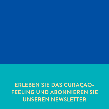
Reiseanforderungen
Warum
Curacao?
Kreuzfahrt
Reise-
Apps
für
Curaçao
Angebote
Events
Romantik
und
ERLEBEN SIE DAS CURAÇAO-
Heiraten
FEELING UND ABONNIEREN SIE
Tagungen
und
UNSEREN NEWSLETTER
Konferenzen