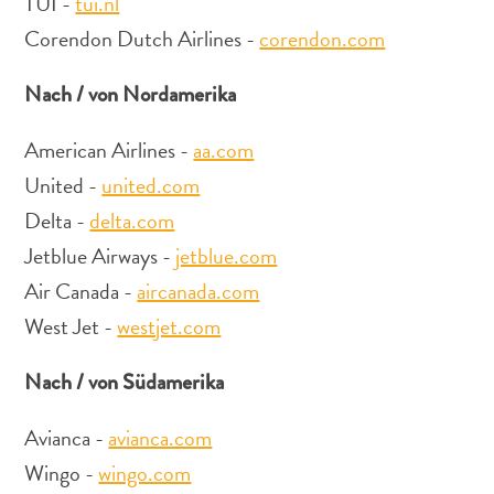
TUI -
tui.nl
Schnorchelplätze
Corendon Dutch Airlines -
corendon.com
Tauchoperatoren
Taxidienste
Nach / von Nordamerika
Touren
Wasseraktivitäten
American Airlines -
aa.com
Unterkunft
United -
united.com
Delta -
delta.com
Jetblue Airways -
jetblue.com
Air Canada -
aircanada.com
West Jet -
westjet.com
Nach / von Südamerika
Avianca -
avianca.com
Wingo -
wingo.com