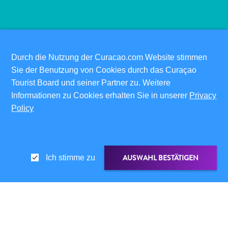
Schnorchelplätze
Tauchoperatoren
Taxidienste
Touren
Wasseraktivitäten
Durch die Nutzung der Curacao.com Website stimmen
✕
Unterkunft
Sie der Benutzung von Cookies durch das Curaçao
Tourist Board und seiner Partner zu. Weitere
Informationen zu Cookies erhalten Sie in unserer
Privacy
Policy
PRAKTISCHE LINKS
CORPORATE SITE
REISEPROFIS
IHR GESCHÄFT LISTEN
AUSWAHL BESTÄTIGEN
Ich stimme zu
IHR EVENT EINREICHEN
INFOS FÜR BESUCHER
ED-CARD
LINK TEILEN
FAQS