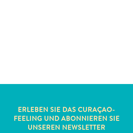
Nachtleben
und
Unterhaltung
Natur
und
Parks
Sehenswürdigkeiten
und
Wahrzeichen
Spa
und
Wellness
Sport
und
Golf
ERLEBEN SIE DAS CURAÇAO-
Strände
FEELING UND ABONNIEREN SIE
Tauch-
UNSEREN NEWSLETTER
und