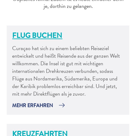
Schnorchelplätze
je, dorthin zu gelangen.
Tauchoperatoren
Taxidienste
Touren
Wasseraktivitäten
FLUG BUCHEN
Unterkunft
Curaçao hat sich zu einem beliebten Reiseziel
entwickelt und heißt Reisende aus der ganzen Welt
willkommen. Die Insel ist gut mit wichtigen
internationalen Drehkreuzen verbunden, sodass
Flüge aus Nordamerika, Südamerika, Europa und
der Karibik problemlos erreichbar sind. Und jetzt,
mit mehr Direktflügen als je zuvor.
MEHR ERFAHREN
KREUZFAHRTEN