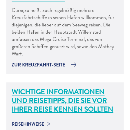
Curaçao heißt auch regelmäßig mehrere
Kreuzfahrtschiffe in seinen Häfen willkommen, für
diejenigen, die lieber auf dem Seeweg reisen. Die
beiden Häfen in der Hauptstadt Willemstad
umfassen das Mega Cruise Terminal, das von
größeren Schiffen genutzt wird, sowie den Mathey
Warf.
All-
inclusive
ZUR KREUZFAHRT-SEITE
Apartments
Ferienhäuser
Hotels
WICHTIGE INFORMATIONEN
und
UND REISETIPPS, DIE SIE VOR
Resorts
Planen
IHRER REISE KENNEN SOLLTEN
Sie
Ihren
REISEHINWEISE
Besuch