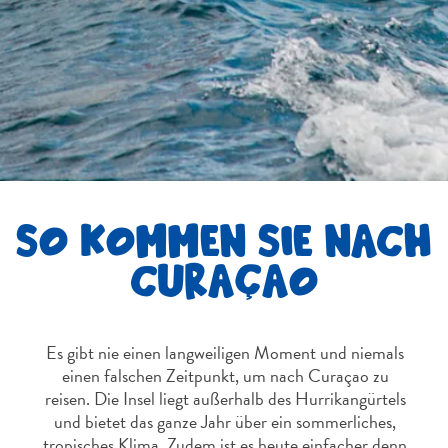
Nachtleben
und
Unterhaltung
Natur
und
Parks
Sehenswürdigkeiten
und
Wahrzeichen
SO KOMMEN SIE NACH
Spa
und
CURAÇAO
Wellness
Sport
und
Es gibt nie einen langweiligen Moment und niemals
Golf
einen falschen Zeitpunkt, um nach Curaçao zu
Strände
reisen. Die Insel liegt außerhalb des Hurrikangürtels
Tauch-
und bietet das ganze Jahr über ein sommerliches,
und
tropisches Klima. Zudem ist es heute einfacher denn