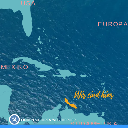
USA
Reiseanforderungen
Warum
EUROP
Curacao?
Kreuzfahrt
Reise-
Apps
für
Curaçao
MEXIKO
Angebote
Events
Romantik
und
Heiraten
Tagungen
und
Konferenzen
SÜDAMERIKA