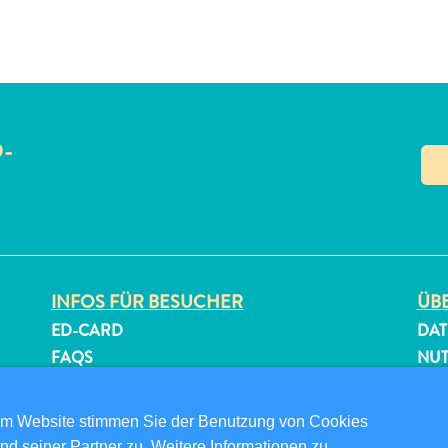
O-
N
INFOS FÜR BESUCHER
ÜBE
ED-CARD
DAT
FAQS
NU
KONTAKTIEREN SIE UNS
FOL
EVENTS
om Website stimmen Sie der Benutzung von Cookies
ONLINE-BROSCHÜRE
nd seiner Partner zu. Weitere Informationen zu