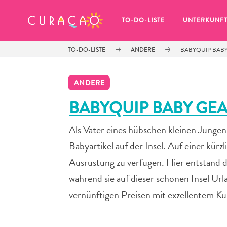
MEINE FAVORITEN
TO-DO-LISTE
UNTERKUNF
TO-DO-LISTE
ANDERE
BABYQUIP BABY
ANDERE
BABYQUIP BABY GEA
Als Vater eines hübschen kleinen Jungen
Es schaut so aus, als ob Sie noch 
keine Lieblingsorte in Curaçao 
Babyartikel auf der Insel. Auf einer kürz
gespeichert haben.
Ausrüstung zu verfügen. Hier entstand d
während sie auf dieser schönen Insel U
vernünftigen Preisen mit exzellentem Ku
Wenn Sie etwas für später speichern möchten, klicken 