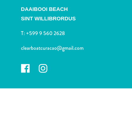
Deportes
DAAIBOOI BEACH
y
golf
SINT WILLIBRORDUS
Excursiones
Monumentos
T:
+599 9 560 2628
y
lugares
clearboatcuracao@gmail.com
de
interés
Museos
Naturaleza
y
parques
Operadores
de
buceo
otro
Playas