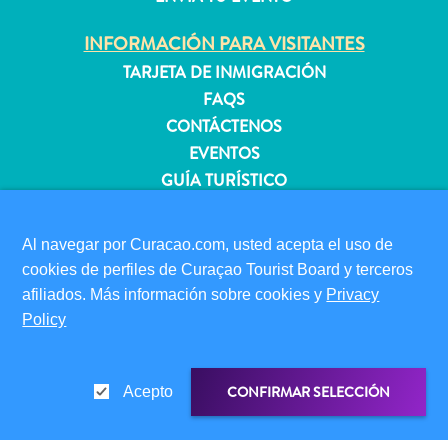
INFORMACIÓN PARA VISITANTES
Apartamentos
TARJETA DE INMIGRACIÓN
Casas
FAQS
de
CONTÁCTENOS
vacaciones
EVENTOS
Hoteles
GUÍA TURÍSTICO
y
Resorts
ACERCA DE ESTE SITIO
Todo
Al navegar por Curacao.com, usted acepta el uso de
POLÍTICA DE PRIVACIDAD
incluido
cookies de perfiles de Curaçao Tourist Board y terceros
CONDICIONES DE USO
Planifica
afiliados. Más información sobre cookies y
Privacy
tu
Policy
SÍGANOS
visita
CONFIRMAR SELECCIÓN
Acepto
© 2026 Curaçao Tourist Board