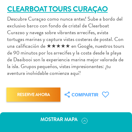
CLEARBOAT TOURS CURAÇAO
Descubre Curaçao como nunca antes! Sube a bordo del
exclusivo barco con fondo de cristal de Clearboat
Actividades
Curazao y navega sobre vibrantes arrecifes, avista
tortugas marinas y captura vistas costeras de postal. Con
acuáticas
una calificación de ★★★★★ en Google, nuestros tours
Alquiler
de 90 minutos por los arrecifes y la costa desde la playa
de
de Daaibooi son la experiencia marina mejor valorada de
coches
la isla. Grupos pequeños, vistas impresionantes: ¡tu
Arte
aventura inolvidable comienza aquí!
y
Cultura
Aventuras
RESERVE AHORA
COMPARTIR
en
tierra
Comida
MOSTRAR MAPA
y
bebida