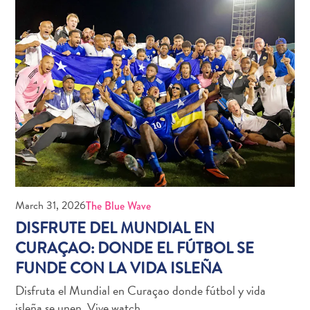
Apartamentos
Casas
de
vacaciones
Hoteles
y
Resorts
Todo
incluido
Planifica
March 31, 2026
The Blue Wave
tu
DISFRUTE DEL MUNDIAL EN
visita
CURAÇAO: DONDE EL FÚTBOL SE
FUNDE CON LA VIDA ISLEÑA
Disfruta el Mundial en Curaçao donde fútbol y vida
isleña se unen. Vive watch…