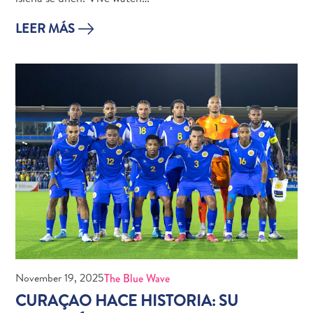
LEER MÁS
November 19, 2025
The Blue Wave
Requisitos
CURAÇAO HACE HISTORIA: SU
de