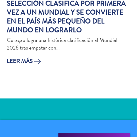
viaje
SELECCIÓN CLASIFICA POR PRIMERA
¿Por
VEZ A UN MUNDIAL Y SE CONVIERTE
qué
EN EL PAÍS MÁS PEQUEÑO DEL
Curazao?
MUNDO EN LOGRARLO
De
Crucero
Curaçao logra una histórica clasificación al Mundial
En
2026 tras empatar con…
Curaçao
LEER MÁS
Aplicaciones
de
viaje
Itinerarios
Eventos
Romance
y
Bodas
Reuniones
VIVE LA VIBRA DE CURAÇAO Y
y
SUSCRÍBETE A NUESTRO BOLETÍN