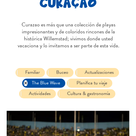
CURAÇAO
Servicios
de
taxi
Curazao es más que una colección de playas
Sitios
impresionantes y de coloridos rincones de la
de
histórica Willemstad; vivimos donde usted
buceo
vacaciona y lo invitamos a ser parte de esta vida.
y
snorkel
Spa
y
Familiar
Buceo
Actualizaciones
bienestar
The Blue Wave
Planifica tu viaje
Vida
Actividades
Cultura & gastronomía
nocturna
y
entretenimiento
Zonas
Comerciales
¿Dónde