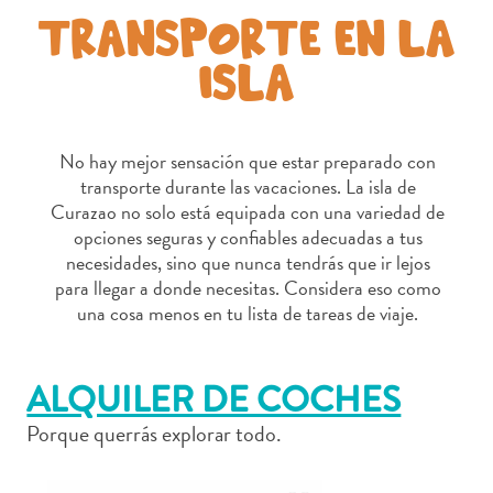
Servicios
TRANSPORTE EN LA
de
ISLA
taxi
Sitios
de
buceo
No hay mejor sensación que estar preparado con
y
transporte durante las vacaciones. La isla de
snorkel
Curazao no solo está equipada con una variedad de
Spa
opciones seguras y confiables adecuadas a tus
y
necesidades, sino que nunca tendrás que ir lejos
para llegar a donde necesitas. Considera eso como
bienestar
una cosa menos en tu lista de tareas de viaje.
Vida
nocturna
y
ALQUILER DE COCHES
entretenimiento
Zonas
Porque querrás explorar todo.
Comerciales
¿Dónde