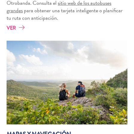
viaje
Otrobanda. Consulta el
sitio web de los autobuses
¿Por
grandes
para obtener una tarjeta inteligente o planificar
qué
tu ruta con anticipación.
Curazao?
VER
De
Crucero
En
Curaçao
Aplicaciones
de
viaje
Itinerarios
Eventos
Romance
y
Bodas
Reuniones
y