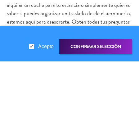
Buceo
alquilar un coche para tu estancia o simplemente quieras
Cultura
saber si puedes organizar un traslado desde el aeropuerto,
&
estamos aquí para asesorarte. Obtén todas tus preguntas
gastronomía
sobre transporte respondidas en nuestra
Página de
Familiar
Preguntas Frecuentes
.
Planifica
CONFIRMAR SELECCIÓN
Acepto
tu
viaje
The
Blue
ENLACE DE COMPARTIR
Wave
VIVE LA VIBRA DE CURAÇAO Y
Más
SUSCRÍBETE A NUESTRO BOLETÍN
recientes
Actividades
Actualizaciones
Buceo
COPIAR ENLACE
Cultura
&
✕