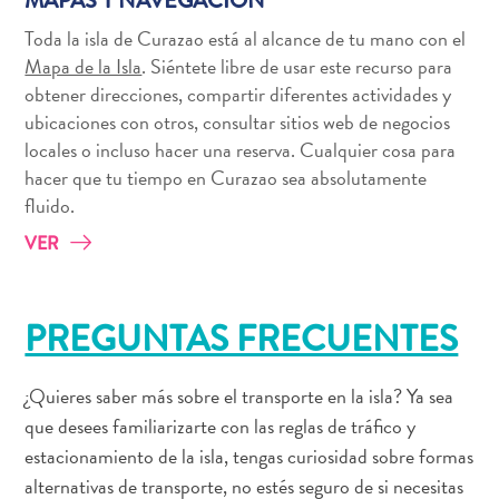
MAPAS Y NAVEGACIÓN
Conferencias
Cómo
Toda la isla de Curazao está al alcance de tu mano con el
llegar
Mapa de la Isla
. Siéntete libre de usar este recurso para
a
obtener direcciones, compartir diferentes actividades y
Curaçao
ubicaciones con otros, consultar sitios web de negocios
Cómo
locales o incluso hacer una reserva. Cualquier cosa para
moverse
hacer que tu tiempo en Curazao sea absolutamente
Cultura
fluido.
isleña
VER
Imágenes
The
Blue
PREGUNTAS FRECUENTES
Wave
Blogs
¿Quieres saber más sobre el transporte en la isla? Ya sea
Más
que desees familiarizarte con las reglas de tráfico y
recientes
Actividades
estacionamiento de la isla, tengas curiosidad sobre formas
Actualizaciones
alternativas de transporte, no estés seguro de si necesitas