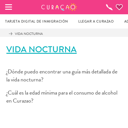
MIS FAVORITOS
¿Qué
Hacer?
TARJETA DIGITAL DE INMIGRACIÓN
LLEGAR A CURAZAO
A
VIDA NOCTURNA
Parece que no has guardado ningún 
VIDA NOCTURNA
lugar favorito aún.
¿Dónde puedo encontrar una guía más detallada de
Cuando quiera guardar algo para más tarde, asegúrese 
la vida nocturna?
de hacer clic en el  
¿Cuál es la edad mínima para el consumo de alcohol
en Curazao?