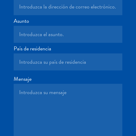
Deportes
y
golf
Asunto
Excursiones
Monumentos
y
País de residencia
lugares
de
interés
Museos
Mensaje
Naturaleza
y
parques
Operadores
de
buceo
otro
Playas