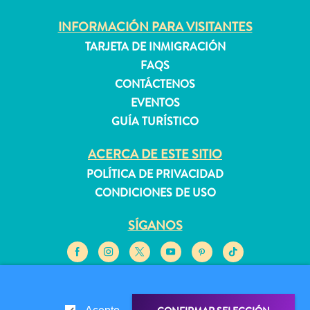
INFORMACIÓN PARA VISITANTES
TARJETA DE INMIGRACIÓN
Apartamentos
Casas
FAQS
de
CONTÁCTENOS
vacaciones
EVENTOS
Hoteles
GUÍA TURÍSTICO
y
Resorts
ACERCA DE ESTE SITIO
Todo
POLÍTICA DE PRIVACIDAD
incluido
CONDICIONES DE USO
Planifica
tu
SÍGANOS
visita
© 2026 Curaçao Tourist Board