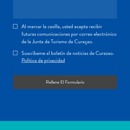
Servicios
de
taxi
Sitios
Al marcar la casilla, usted acepta recibir
de
futuras comunicaciones por correo electrónico
buceo
de la Junta de Turismo de Curaçao.
y
Suscríbeme al boletín de noticias de Curazao.
snorkel
Política de privacidad
Spa
y
bienestar
Vida
nocturna
y
entretenimiento
Zonas
Comerciales
¿Dónde