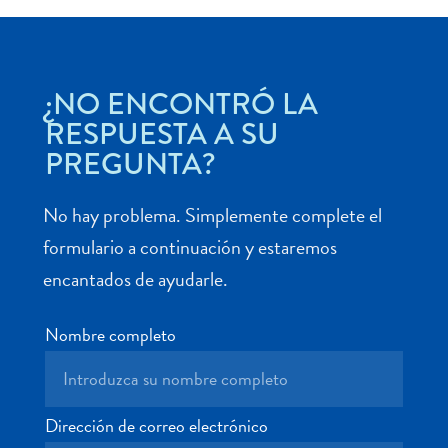
¿NO ENCONTRÓ LA
Actividades
RESPUESTA A SU
acuáticas
PREGUNTA?
Alquiler
de
coches
No hay problema. Simplemente complete el
Arte
formulario a continuación y estaremos
y
encantados de ayudarle.
Cultura
Aventuras
en
Nombre completo
tierra
Comida
y
Dirección de correo electrónico
bebida