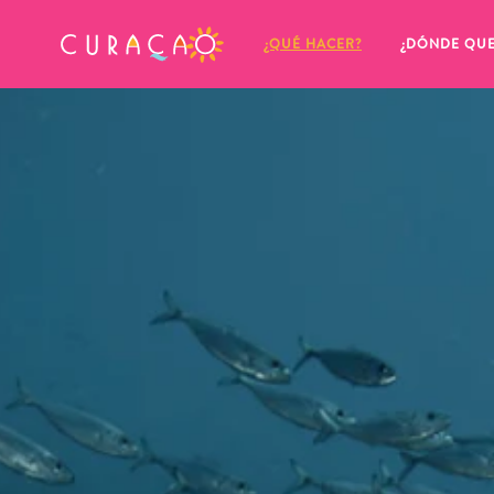
MIS FAVORITOS
¿QUÉ HACER?
¿DÓNDE QU
Parece que no has guardado 
ningún lugar favorito aún.
Cuando quiera guardar algo para más tarde, asegúrese 