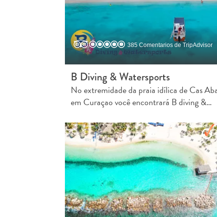
385 Comentarios de TripAdvisor
B Diving & Watersports
No extremidade da praia idílica de Cas Ab
em Curaçao você encontrará B diving &…