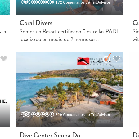
172 Comentarios de TripAdvisor
Coral Divers
Cu
 la
Somos un Resort certificado 5 estrellas PADI,
Si
localizado en medio de 2 hermosos…
wi
329 Comentarios de TripAdvisor
Dive Center Scuba Do
Di