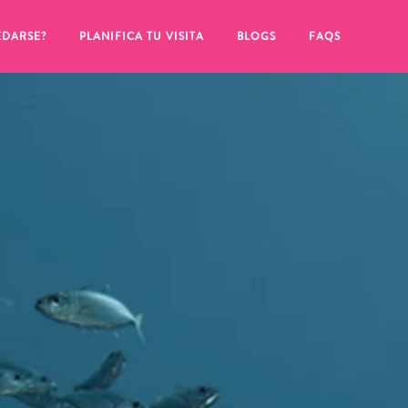
EDARSE?
PLANIFICA TU VISITA
BLOGS
FAQS
de hacer clic en el