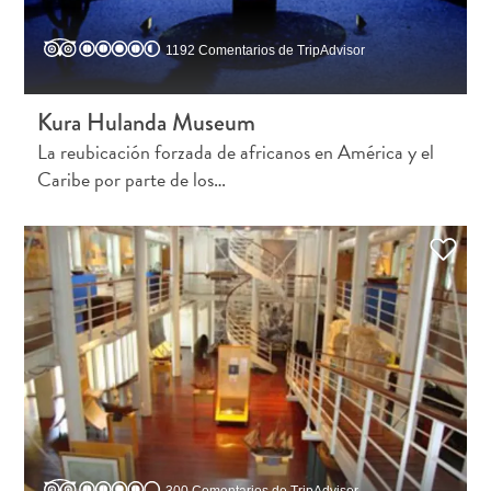
gastronomía
Familiar
1192 Comentarios de TripAdvisor
Planifica
tu
Kura Hulanda Museum
viaje
The
La reubicación forzada de africanos en América y el
Blue
Caribe por parte de los…
Wave
De
hoteles