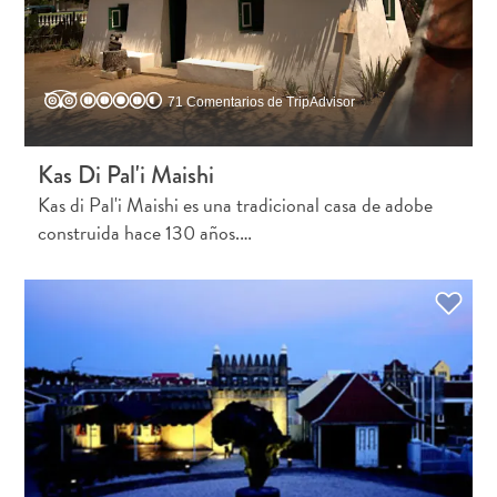
Buceo
Cultura
&
gastronomía
71 Comentarios de TripAdvisor
Familiar
Planifica
Kas Di Pal'i Maishi
tu
Kas di Pal'i Maishi es una tradicional casa de adobe
viaje
construida hace 130 años.…
The
Blue
Wave
Más
recientes
Actividades
Actualizaciones
Buceo
Cultura
&