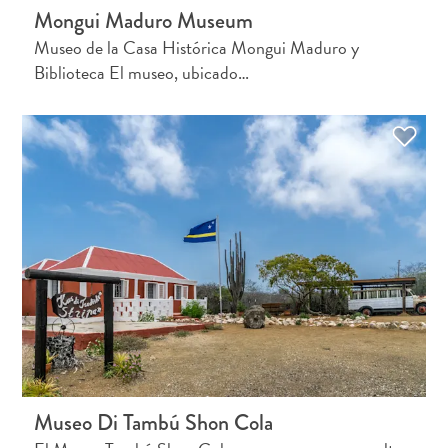
Buceo
Mongui Maduro Museum
y
Museo de la Casa Histórica Mongui Maduro y
esnórquel
Biblioteca El museo, ubicado…
en
Curaçao
¿Por
qué
es
conocida
Museo Di Tambú Shon Cola
Curaçao?