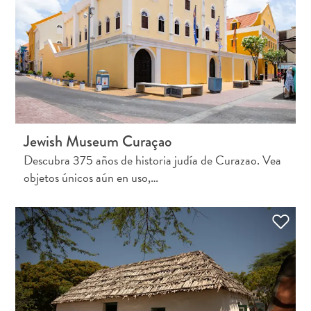
Conferencias
Cómo
llegar
a
Curaçao
Cómo
moverse
Cultura
Jewish Museum Curaçao
isleña
Descubra 375 años de historia judía de Curazao. Vea
Imágenes
objetos únicos aún en uso,…
The
Blue
Wave
Blogs
Más
recientes
Actividades
Actualizaciones