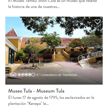
El Museo Tambú Shon Cola es un museo que resalta
la historia de una de nuestras…
El
artista
en
ti:
descubre
67 Comentarios de TripAdvisor
tu
amor
Museo Tula - Museum Tula
por
El lunes 17 de agosto de 1795, los esclavizados en la
el
plantación "Kenepa" le…
arte