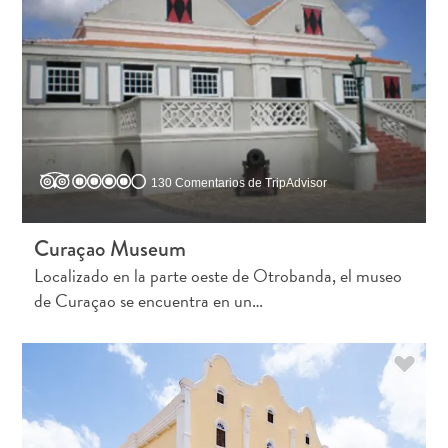
viaje
¿Por
qué
Curazao?
De
Crucero
En
Curaçao
130 Comentarios de TripAdvisor
Aplicaciones
de
Curaçao Museum
viaje
Localizado en la parte oeste de Otrobanda, el museo
Itinerarios
de Curaçao se encuentra en un…
Eventos
Romance
y
Bodas
Reuniones
y