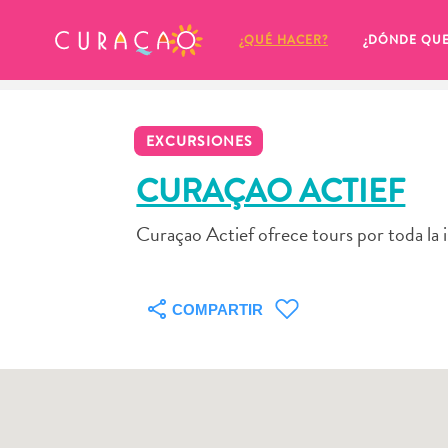
MIS FAVORITOS
¿QUÉ HACER?
¿DÓNDE QU
EXCURSIONES
CURAÇAO ACTIEF
Curaçao Actief ofrece tours por toda la i
Parece que no has guardado 
ningún lugar favorito aún.
COMPARTIR
Cuando quiera guardar algo para más tarde, asegúrese 