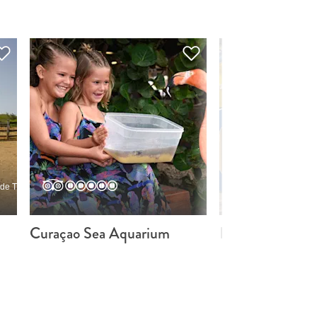
de TripAdvisor
Curaçao Sea Aquarium
Freeworld Tours