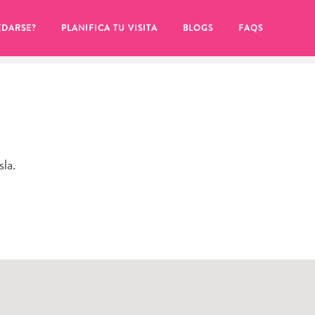
EDARSE?
PLANIFICA TU VISITA
BLOGS
FAQS
sla.
de hacer clic en el