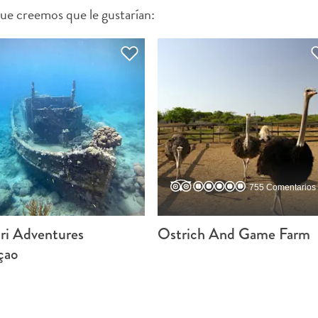
ue creemos que le gustarían:
FACEBOOK
X
COPIAR ENLACE
CORREO ELECTRÓNICO
COPIAR ENLACE
755 Comentarios 
ri Adventures
Ostrich And Game Farm
çao