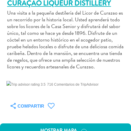
CURAÇAO LIQUEUR DISTILLERY
Una visita a la pequeña destilería del Licor de Curazao es
un recorrido por la historia local. Usted aprenderá todo
sobre los licores de la Casa Senior y disfrutará del sabor
Actividades
único, tal como se hace ya desde 1896. Disfrute de un
acuáticas
cóctel en un entorno histórico en el acogedor patio,
Alquiler
pruebe helados locales o disfrute de una deliciosa comida
caribeña. Dentro de la mansión, se encuentra una tienda
de
de regalos, que ofrece una amplia selección de nuestros
coches
licores y recuerdos artesanales de Curazao.
Arte
y
Cultura
716 Comentarios de TripAdvisor
Aventuras
en
tierra
COMPARTIR
Comida
y
bebida
MOSTRAR MAPA