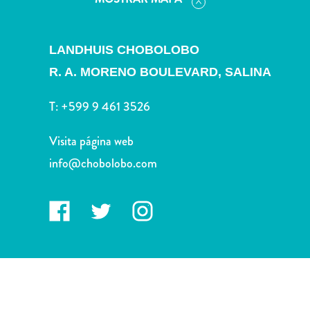
Deportes
y
golf
LANDHUIS CHOBOLOBO
Excursiones
R. A. MORENO BOULEVARD,
SALINA
Monumentos
y
T:
+599 9 461 3526
lugares
de
Visita página web
interés
Museos
info@chobolobo.com
Naturaleza
y
parques
Operadores
de
buceo
otro
Playas