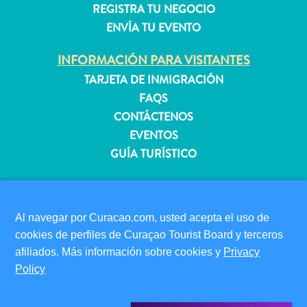
REGISTRA TU NEGOCIO
ENVÍA TU EVENTO
Apartamentos
INFORMACIÓN PARA VISITANTES
Casas
TARJETA DE INMIGRACIÓN
de
FAQS
vacaciones
Hoteles
CONTÁCTENOS
y
EVENTOS
Resorts
GUÍA TURÍSTICO
Todo
incluido
ACERCA DE ESTE SITIO
Planifica
POLÍTICA DE PRIVACIDAD
tu
Al navegar por Curacao.com, usted acepta el uso de
CONDICIONES DE USO
visita
cookies de perfiles de Curaçao Tourist Board y terceros
afiliados. Más información sobre cookies y
Privacy
SÍGANOS
Policy