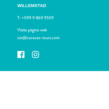
Deportes
WILLEMSTAD
y
golf
T:
+599 9 869 9559
Excursiones
Monumentos
Visita página web
y
utv@curacao-tours.com
lugares
de
interés
Museos
Naturaleza
y
parques
Operadores
de
buceo
otro
Playas