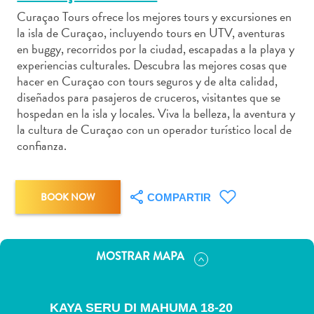
Curaçao Tours ofrece los mejores tours y excursiones en
la isla de Curaçao, incluyendo tours en UTV, aventuras
en buggy, recorridos por la ciudad, escapadas a la playa y
experiencias culturales. Descubra las mejores cosas que
Actividades
hacer en Curaçao con tours seguros y de alta calidad,
acuáticas
diseñados para pasajeros de cruceros, visitantes que se
Alquiler
hospedan en la isla y locales. Viva la belleza, la aventura y
de
la cultura de Curaçao con un operador turístico local de
confianza.
coches
Arte
y
Cultura
BOOK NOW
COMPARTIR
Aventuras
en
tierra
MOSTRAR MAPA
Comida
y
bebida
KAYA SERU DI MAHUMA 18-20