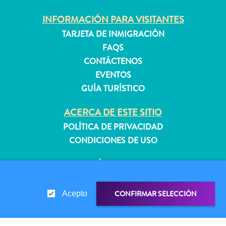
INFORMACIÓN PARA VISITANTES
TARJETA DE INMIGRACIÓN
Apartamentos
Casas
FAQS
de
CONTÁCTENOS
vacaciones
EVENTOS
Hoteles
GUÍA TURÍSTICO
y
Resorts
ACERCA DE ESTE SITIO
Todo
POLÍTICA DE PRIVACIDAD
incluido
CONDICIONES DE USO
Planifica
tu
SÍGANOS
visita
CONFIRMAR SELECCIÓN
Acepto
© 2026 Curaçao Tourist Board