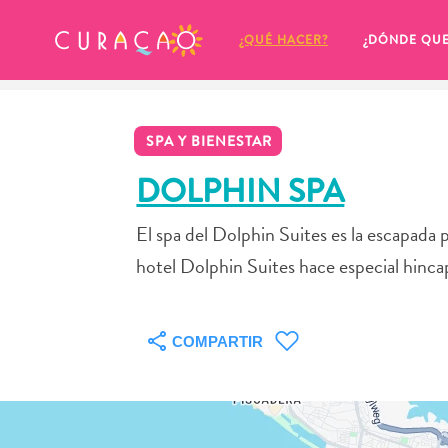
MIS FAVORITOS
¿QUÉ HACER?
¿DÓNDE QU
SPA Y BIENESTAR
DOLPHIN SPA
El spa del Dolphin Suites es la escapada 
Parece que no has guardado 
hotel Dolphin Suites hace especial hincapi
ningún lugar favorito aún.
COMPARTIR
Cuando quiera guardar algo para más tarde, asegúrese 