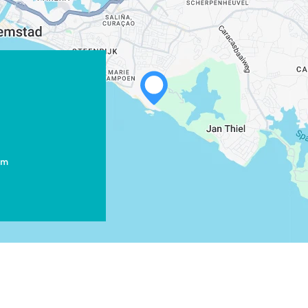
om
WHATSAPP
FACEBOOK