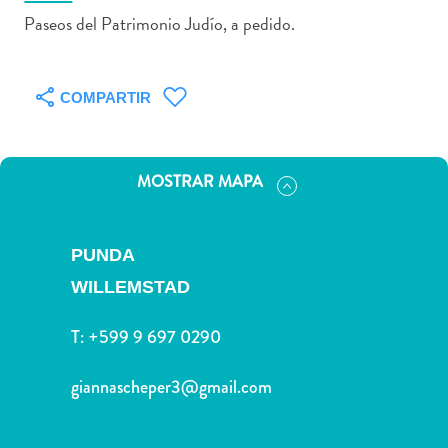
Paseos del Patrimonio Judío, a pedido.
COMPARTIR
Actividades
acuáticas
Alquiler
de
MOSTRAR MAPA
coches
Arte
y
PUNDA
Cultura
WILLEMSTAD
Aventuras
en
T:
+599 9 697 0290
tierra
Comida
giannascheper3@gmail.com
y
bebida