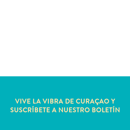
Servicios
de
taxi
Sitios
de
buceo
y
snorkel
Spa
y
bienestar
Vida
nocturna
y
VIVE LA VIBRA DE CURAÇAO Y
entretenimiento
SUSCRÍBETE A NUESTRO BOLETÍN
Zonas
Comerciales
¿Dónde