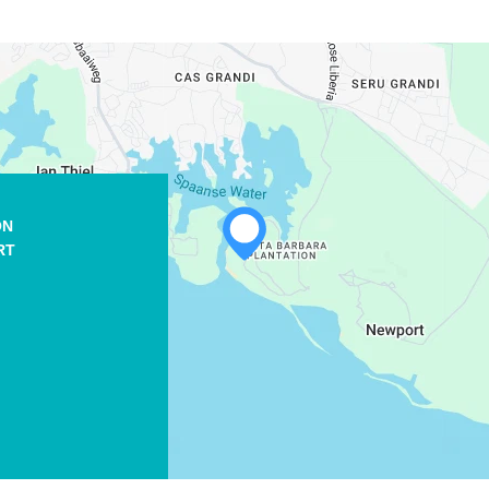
ON
RT
m
WHATSAPP