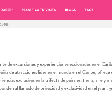
EDARSE?
PLANIFICA TU VISITA
BLOGS
FAQS
OUTES
te de excursiones y experiencias seleccionadas en el Carib
ñía de atracciones líder en el mundo en el Caribe, ofrece 
encias exclusivas en la trifecta de paisajes: tierra, aire y 
ponden al llamado de privacidad y exclusividad en el gran, g
de hacer clic en el