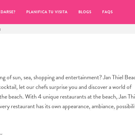
EDARSE?
PLANIFICA TU VISITA
BLOGS
FAQS
H
ming of sun, sea, shopping and entertainment? Jan Thiel Be
 cocktail, let our chefs surprise you and discover a world of
t the beach. With 4 unique restaurants at the beach, Jan Th
 Every restaurant has its own appearance, ambiance, possibili
de hacer clic en el
or