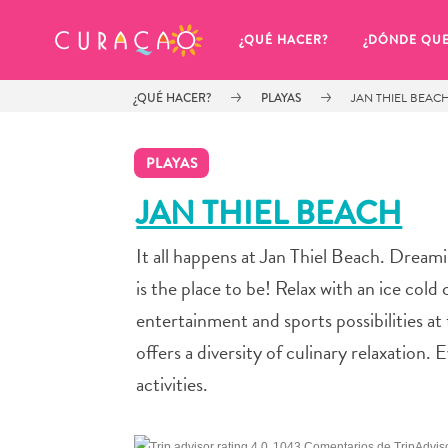
MIS FAVORITOS
¿QUÉ HACER?
¿DÓNDE QU
¿QUÉ HACER?
PLAYAS
JAN THIEL BEAC
PLAYAS
JAN THIEL BEACH
It all happens at Jan Thiel Beach. Drea
Parece que no has guardado 
ningún lugar favorito aún.
is the place to be! Relax with an ice cold
entertainment and sports possibilities a
offers a diversity of culinary relaxation.
activities.
Cuando quiera guardar algo para más tarde, asegúrese 
1043 Comentarios de TripAdvis