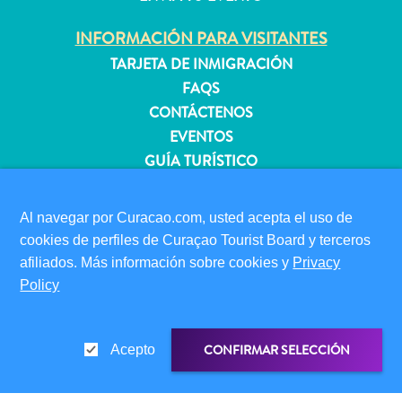
INFORMACIÓN PARA VISITANTES
Apartamentos
TARJETA DE INMIGRACIÓN
Casas
FAQS
de
CONTÁCTENOS
vacaciones
EVENTOS
Hoteles
GUÍA TURÍSTICO
y
Resorts
ACERCA DE ESTE SITIO
Todo
Al navegar por Curacao.com, usted acepta el uso de
POLÍTICA DE PRIVACIDAD
incluido
cookies de perfiles de Curaçao Tourist Board y terceros
CONDICIONES DE USO
Planifica
afiliados. Más información sobre cookies y
Privacy
tu
Policy
SÍGANOS
visita
CONFIRMAR SELECCIÓN
Acepto
© 2026 Curaçao Tourist Board