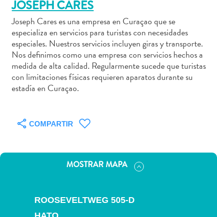
JOSEPH CARES
Joseph Cares es una empresa en Curaçao que se
especializa en servicios para turistas con necesidades
especiales. Nuestros servicios incluyen giras y transporte.
Actividades
Nos definimos como una empresa con servicios hechos a
acuáticas
medida de alta calidad. Regularmente sucede que turistas
Alquiler
con limitaciones físicas requieren aparatos durante su
estadía en Curaçao.
de
coches
Arte
y
COMPARTIR
Cultura
Aventuras
en
MOSTRAR MAPA
tierra
Comida
y
ROOSEVELTWEG 505-D
bebida
HATO