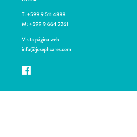
Deportes
y
T:
+599 9 511 4888
golf
M:
+599 9 664 2261
Excursiones
Monumentos
Visita página web
y
lugares
info@josephcares.com
de
interés
Museos
Naturaleza
y
parques
Operadores
de
buceo
otro
Playas