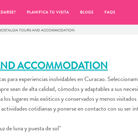
EDARSE?
PLANIFICA TU VISITA
BLOGS
FAQS
NOSTALGIA TOURS AND ACCOMMODATION
 AND ACCOMMODATION
cas para experiencias inolvidables en Curacao. Selecciona
mpre sean de alta calidad, cómodos y adaptables a sus neces
 a los lugares más exóticos y conservados y menos visitados 
s actividades cotidianas y ponerse en contacto con su ser in
de hacer clic en el
z de luna y puesta de sol"