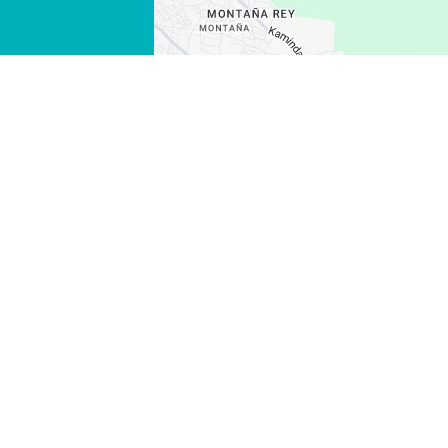
WHATSAPP
FACEBOOK
X
COPIAR ENLACE
CORREO ELECTRÓNICO
COPIAR ENLACE