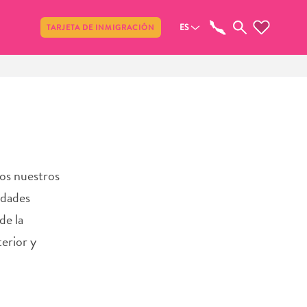
Compartir
ES
TARJETA DE INMIGRACIÓN
mos nuestros
idades
de la
terior y