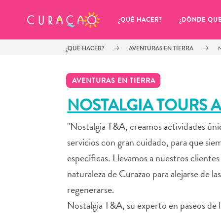
MIS FAVORITOS
¿QUÉ HACER?
¿DÓNDE QU
¿QUÉ HACER?
AVENTURAS EN TIERRA
AVENTURAS EN TIERRA
NOSTALGIA TOURS
"Nostalgia T&A, creamos actividades úni
Parece que no has guardado 
ningún lugar favorito aún.
servicios con gran cuidado, para que sie
específicas. Llevamos a nuestros clientes
naturaleza de Curazao para alejarse de la
regenerarse.
Cuando quiera guardar algo para más tarde, asegúrese 
Nostalgia T&A, su experto en paseos de lu