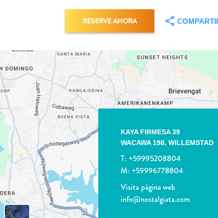
RESERVE AHORA
COMPARTI
KAYA FIRMESA 39
WACAWA 198,
WILLEMSTAD
T:
+59995208804
M:
+59996778804
Visita página web
info@nostalgiata.com