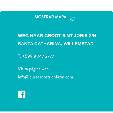
Deportes
y
golf
MOSTRAR MAPA
Excursiones
Monumentos
y
WEG NAAR GROOT SINT JORIS Z/N
lugares
SANTA CATHARINA,
WILLEMSTAD
de
interés
T:
+599 9 747 2777
Museos
Naturaleza
Visita página web
y
info@curacaoostrichfarm.com
parques
Operadores
de
buceo
otro
Playas