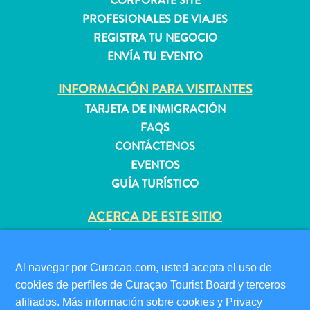
CORPORATE SITE
PROFESIONALES DE VIAJES
REGISTRA TU NEGOCIO
Apartamentos
ENVÍA TU EVENTO
Casas
de
INFORMACIÓN PARA VISITANTES
vacaciones
TARJETA DE INMIGRACIÓN
Hoteles
FAQS
y
CONTÁCTENOS
Resorts
EVENTOS
Todo
GUÍA TURÍSTICO
incluido
Planifica
ACERCA DE ESTE SITIO
tu
POLÍTICA DE PRIVACIDAD
visita
CONDICIONES DE USO
Al navegar por Curacao.com, usted acepta el uso de
cookies de perfiles de Curaçao Tourist Board y terceros
SÍGANOS
afiliados. Más información sobre cookies y
Privacy