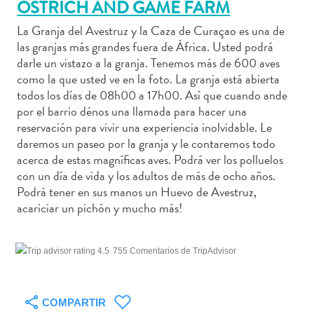
OSTRICH AND GAME FARM
La Granja del Avestruz y la Caza de Curaçao es una de
las granjas más grandes fuera de África. Usted podrá
darle un vistazo a la granja. Tenemos más de 600 aves
Actividades
como la que usted ve en la foto. La granja está abierta
acuáticas
todos los días de 08h00 a 17h00. Así que cuando ande
Alquiler
por el barrio dénos una llamada para hacer una
reservación para vivir una experiencia inolvidable. Le
de
daremos un paseo por la granja y le contaremos todo
coches
acerca de estas magníficas aves. Podrá ver los polluelos
Arte
con un día de vida y los adultos de más de ocho años.
y
Podrá tener en sus manos un Huevo de Avestruz,
Cultura
acariciar un pichón y mucho más!
Aventuras
en
tierra
755 Comentarios de TripAdvisor
Comida
y
bebida
COMPARTIR