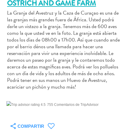
OSTRICH AND GAME FARM
La Granja del Avestruz y la Caza de Curaçao es una de
las granjas más grandes fuera de África. Usted podrá
darle un vistazo a la granja. Tenemos más de 600 aves
Actividades
como la que usted ve en la foto. La granja está abierta
acuáticas
todos los días de 08h00 a 17h00. Así que cuando ande
Alquiler
por el barrio dénos una llamada para hacer una
reservación para vivir una experiencia inolvidable. Le
de
daremos un paseo por la granja y le contaremos todo
coches
acerca de estas magníficas aves. Podrá ver los polluelos
Arte
con un día de vida y los adultos de más de ocho años.
y
Podrá tener en sus manos un Huevo de Avestruz,
Cultura
acariciar un pichón y mucho más!
Aventuras
en
tierra
755 Comentarios de TripAdvisor
Comida
y
bebida
COMPARTIR