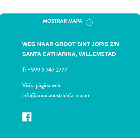
Deportes
y
golf
MOSTRAR MAPA
Excursiones
Monumentos
y
WEG NAAR GROOT SINT JORIS Z/N
lugares
SANTA CATHARINA,
WILLEMSTAD
de
interés
T:
+599 9 747 2777
Museos
Naturaleza
Visita página web
y
info@curacaoostrichfarm.com
parques
Operadores
de
buceo
otro
Playas