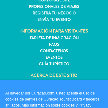
CORPORATE SITE
PROFESIONALES DE VIAJES
REGISTRA TU NEGOCIO
Apartamentos
ENVÍA TU EVENTO
Casas
de
INFORMACIÓN PARA VISITANTES
vacaciones
TARJETA DE INMIGRACIÓN
Hoteles
FAQS
y
CONTÁCTENOS
Resorts
EVENTOS
Todo
GUÍA TURÍSTICO
incluido
Planifica
ACERCA DE ESTE SITIO
tu
POLÍTICA DE PRIVACIDAD
visita
CONDICIONES DE USO
Al navegar por Curacao.com, usted acepta el uso de
cookies de perfiles de Curaçao Tourist Board y terceros
SÍGANOS
afiliados. Más información sobre cookies y
Privacy