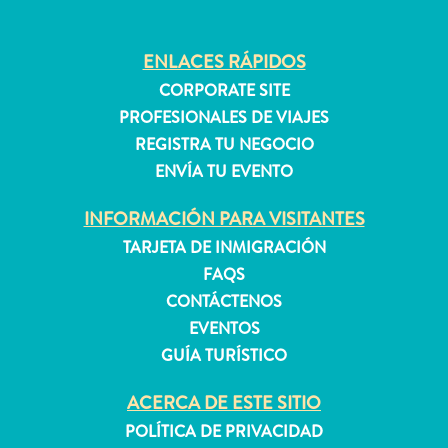
ENLACES RÁPIDOS
Apartamentos
CORPORATE SITE
Casas
PROFESIONALES DE VIAJES
de
vacaciones
REGISTRA TU NEGOCIO
Hoteles
ENVÍA TU EVENTO
y
INFORMACIÓN PARA VISITANTES
Resorts
Todo
TARJETA DE INMIGRACIÓN
incluido
FAQS
Planifica
CONTÁCTENOS
tu
EVENTOS
visita
GUÍA TURÍSTICO
ACERCA DE ESTE SITIO
POLÍTICA DE PRIVACIDAD