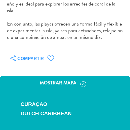
Deportes
año y es ideal para explorar los arrecifes de coral de la
y
isla.
golf
En conjunto, las playas ofrecen una forma fácil y flexible
Excursiones
de experimentar la isla, ya sea para actividades, relajación
Monumentos
o una combinación de ambas en un mismo día.
y
lugares
de
COMPARTIR
interés
Museos
Naturaleza
y
MOSTRAR MAPA
parques
Operadores
de
CURAÇAO
buceo
DUTCH CARIBBEAN
otro
Playas