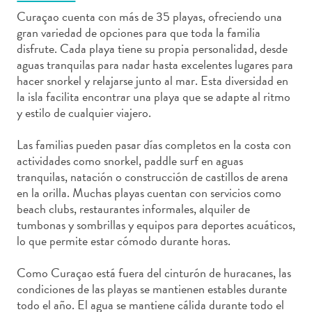
Curaçao cuenta con más de 35 playas, ofreciendo una
gran variedad de opciones para que toda la familia
disfrute. Cada playa tiene su propia personalidad, desde
aguas tranquilas para nadar hasta excelentes lugares para
Actividades
hacer snorkel y relajarse junto al mar. Esta diversidad en
acuáticas
la isla facilita encontrar una playa que se adapte al ritmo
Alquiler
y estilo de cualquier viajero.
de
Las familias pueden pasar días completos en la costa con
coches
actividades como snorkel, paddle surf en aguas
Arte
tranquilas, natación o construcción de castillos de arena
y
en la orilla. Muchas playas cuentan con servicios como
Cultura
beach clubs, restaurantes informales, alquiler de
Aventuras
tumbonas y sombrillas y equipos para deportes acuáticos,
en
lo que permite estar cómodo durante horas.
tierra
Comida
Como Curaçao está fuera del cinturón de huracanes, las
y
condiciones de las playas se mantienen estables durante
bebida
todo el año. El agua se mantiene cálida durante todo el