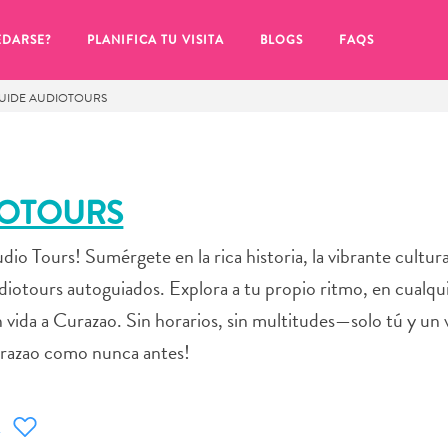
EDARSE?
PLANIFICA TU VISITA
BLOGS
FAQS
UIDE AUDIOTOURS
IOTOURS
Tours! Sumérgete en la rica historia, la vibrante cultura
audiotours autoguiados. Explora a tu propio ritmo, en cual
 vida a Curazao. Sin horarios, sin multitudes—solo tú y un v
Curazao como nunca antes!
de hacer clic en el
R