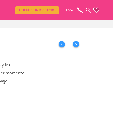
Compartir
ES
TARJETA DE INMIGRACIÓN
 y los
quier momento
iaje