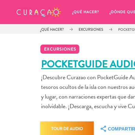
MIS FAVORITOS
¿QUÉ HACER?
¿DÓNDE QU
¿QUÉ HACER?
EXCURSIONES
POCKETG
EXCURSIONES
POCKETGUIDE AUD
¡Descubre Curazao con PocketGuide Audio 
Parece que no has guardado 
ningún lugar favorito aún.
tesoros ocultos de la isla con nuestros 
y lugar, con narraciones expertas que dan
inolvidable. ¡Descarga, escucha y vive 
Cuando quiera guardar algo para más tarde, asegúrese 
TOUR DE AUDIO
COMPARTI