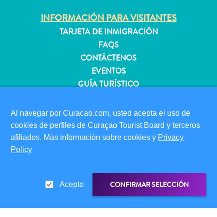
INFORMACIÓN PARA VISITANTES
TARJETA DE INMIGRACIÓN
Apartamentos
FAQS
Casas
de
CONTÁCTENOS
vacaciones
EVENTOS
Hoteles
GUÍA TURÍSTICO
y
Resorts
ACERCA DE ESTE SITIO
Al navegar por Curacao.com, usted acepta el uso de
Todo
POLÍTICA DE PRIVACIDAD
cookies de perfiles de Curaçao Tourist Board y terceros
incluido
CONDICIONES DE USO
afiliados. Más información sobre cookies y
Privacy
Planifica
Policy
tu
SÍGANOS
visita
CONFIRMAR SELECCIÓN
Acepto
© 2026 Curaçao Tourist Board