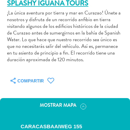
SPLASHY IGUANA TOURS
¡La única aventura por tierra y mar en Curazao! Únete a
nosotros y disfruta de un recorrido anfibio en tierra
visitando algunos de los edificios históricos de la ciudad
Actividades
de Curazao antes de sumergirnos en la bahía de Spanish
acuáticas
Water. Lo que hace que nuestro recorrido sea único es
Alquiler
que no necesitarás salir del vehículo. Así es, permanece
en tu asiento de principio a fin. El recorrido tiene una
de
duración aproximada de 120 minutos.
coches
Arte
y
COMPARTIR
Cultura
Aventuras
en
tierra
MOSTRAR MAPA
Comida
y
bebida
CARACASBAAIWEG 155