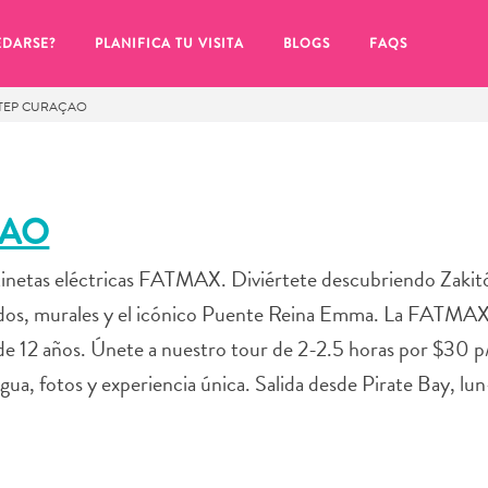
EDARSE?
PLANIFICA TU VISITA
BLOGS
FAQS
STEP CURAÇAO
ÇAO
atinetas eléctricas FATMAX. Diviértete descubriendo Zakitó,
ridos, murales y el icónico Puente Reina Emma. La FATMAX 
 de 12 años. Únete a nuestro tour de 2-2.5 horas por $30 
 agua, fotos y experiencia única. Salida desde Pirate Bay, l
de hacer clic en el