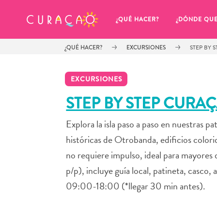
MIS FAVORITOS
¿QUÉ HACER?
¿DÓNDE QU
¿QUÉ HACER?
EXCURSIONES
STEP BY 
EXCURSIONES
STEP BY STEP CURA
Explora la isla paso a paso en nuestras p
Parece que no has guardado 
ningún lugar favorito aún.
históricas de Otrobanda, edificios colo
no requiere impulso, ideal para mayores
p/p), incluye guía local, patineta, casco,
09:00-18:00 (*llegar 30 min antes).
Cuando quiera guardar algo para más tarde, asegúrese 