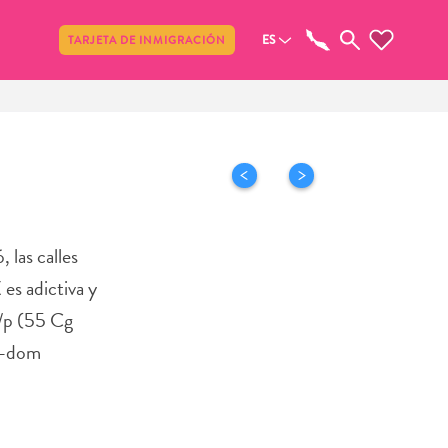
Compartir
ES
TARJETA DE INMIGRACIÓN
 las calles
es adictiva y
p/p (55 Cg
un-dom