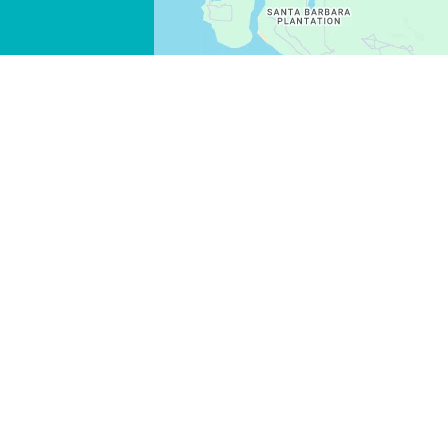
WHATSAPP
FACEBOOK
X
COPIAR ENLACE
CORREO ELECTRÓNICO
COPIAR ENLACE