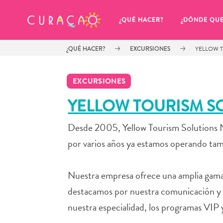
MIS FAVORITOS
¿QUÉ HACER?
¿DÓNDE QU
¿QUÉ HACER?
EXCURSIONES
YELLOW 
EXCURSIONES
YELLOW TOURISM S
Desde 2005, Yellow Tourism Solutions NV
Parece que no has guardado 
ningún lugar favorito aún.
por varios años ya estamos operando ta
Nuestra empresa ofrece una amplia gama d
destacamos por nuestra comunicación y n
Cuando quiera guardar algo para más tarde, asegúrese 
nuestra especialidad, los programas VIP 