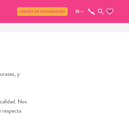
Compartir
ES
TARJETA DE INMIGRACIÓN
urazao, y
 calidad. Nos
e respecta