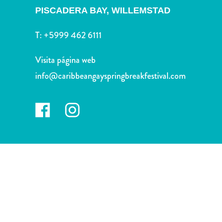
Deportes
PISCADERA BAY,
WILLEMSTAD
y
golf
T:
+5999 462 6111
Excursiones
Monumentos
Visita página web
y
info@caribbeangayspringbreakfestival.com
lugares
de
interés
Museos
Naturaleza
y
parques
Operadores
de
buceo
otro
Playas