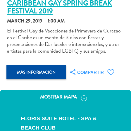
CARIBBEAN GAY SPRING BREAK
FESTIVAL 2019
MARCH 29, 2019
1:00 AM
El Festival Gay de Vacaciones de Primavera de Curazao
Actividades
en el Caribe es un evento de 3 días con fiestas y
acuáticas
presentaciones de DJs locales e internacionales, y otros
Alquiler
artistas para la comunidad LGBTQ y sus amigos.
de
coches
Arte
MÁS INFORMACIÓN
COMPARTIR
y
Cultura
Aventuras
en
MOSTRAR MAPA
tierra
Comida
y
FLORIS SUITE HOTEL - SPA &
bebida
BEACH CLUB