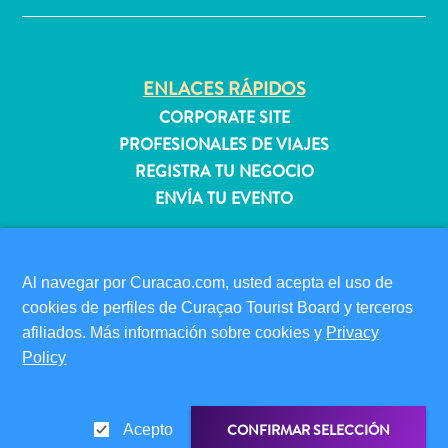
quedarse?
ENLACES RÁPIDOS
CORPORATE SITE
PROFESIONALES DE VIAJES
REGISTRA TU NEGOCIO
ENVÍA TU EVENTO
INFORMACIÓN PARA VISITANTES
TARJETA DE INMIGRACIÓN
Al navegar por Curacao.com, usted acepta el uso de
FAQS
cookies de perfiles de Curaçao Tourist Board y terceros
CONTÁCTENOS
afiliados. Más información sobre cookies y
Privacy
EVENTOS
Policy
GUÍA TURÍSTICO
ACERCA DE ESTE SITIO
CONFIRMAR SELECCIÓN
Acepto