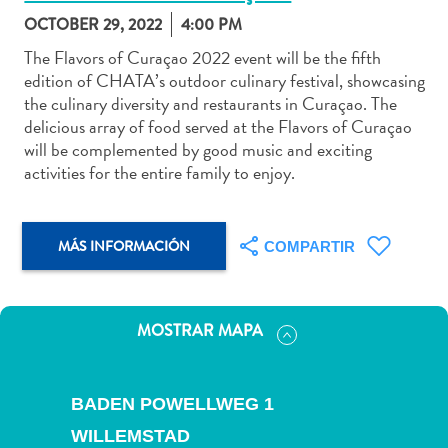
OCTOBER 29, 2022
4:00 PM
The Flavors of Curaçao 2022 event will be the fifth
edition of CHATA’s outdoor culinary festival, showcasing
the culinary diversity and restaurants in Curaçao. The
Actividades
delicious array of food served at the Flavors of Curaçao
acuáticas
will be complemented by good music and exciting
Alquiler
activities for the entire family to enjoy.
de
coches
Arte
MÁS INFORMACIÓN
COMPARTIR
y
Cultura
Aventuras
MOSTRAR MAPA
en
tierra
Comida
BADEN POWELLWEG 1
y
bebida
WILLEMSTAD