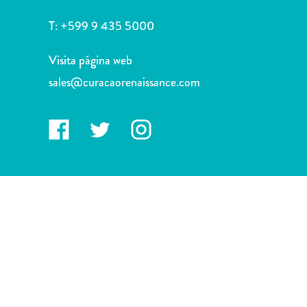
Deportes
y
T:
+599 9 435 5000
golf
Excursiones
Visita página web
Monumentos
sales@curacaorenaissance.com
y
lugares
de
interés
Museos
Naturaleza
y
parques
Operadores
de
buceo
otro
Playas