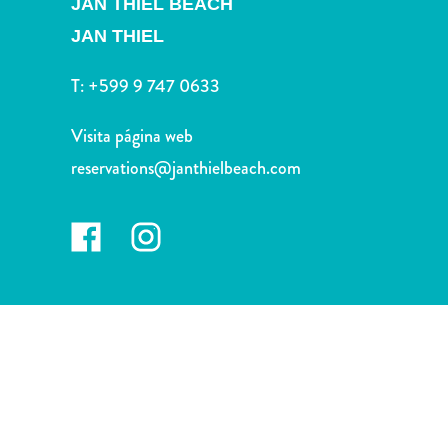
JAN THIEL BEACH
Deportes
y
JAN THIEL
golf
Excursiones
T:
+599 9 747 0633
Monumentos
y
Visita página web
lugares
reservations@janthielbeach.com
de
interés
Museos
Naturaleza
y
parques
Operadores
de
buceo
otro
Playas