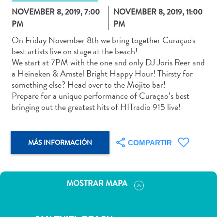
NOVEMBER 8, 2019, 7:00
NOVEMBER 8, 2019, 11:00
PM
PM
On Friday November 8th we bring together Curaçao's
best artists live on stage at the beach!
Actividades
We start at 7PM with the one and only DJ Joris Reer and
acuáticas
a Heineken & Amstel Bright Happy Hour! Thirsty for
Alquiler
something else? Head over to the Mojito bar!
de
Prepare for a unique performance of Curaçao’s best
coches
bringing out the greatest hits of HITradio 915 live!
Arte
y
Cultura
MÁS INFORMACIÓN
COMPARTIR
Aventuras
en
tierra
MOSTRAR MAPA
Comida
y
bebida