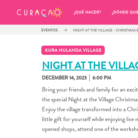
MIS FAVORITOS
¿QUÉ HACER?
¿DÓNDE QU
EVENTOS
NIGHT AT THE VILLAGE - CHRISTMAS 
KURA HULANDA VILLAGE
NIGHT AT THE VILLA
DECEMBER 14, 2023
6:00 PM
Parece que no has guardado 
ningún lugar favorito aún.
Bring your friends and family for an exc
the special Night at the Village Christma
Enjoy the village transformed into a Chr
little gift for yourself while enjoying live
Cuando quiera guardar algo para más tarde, asegúrese 
opened shops, attend one of the workshop