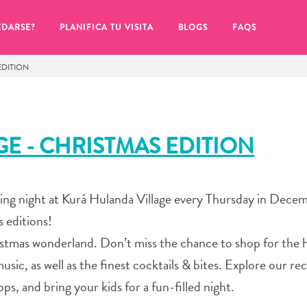
EDARSE?
PLANIFICA TU VISITA
BLOGS
FAQS
EDITION
GE - CHRISTMAS EDITION
iting night at Kurá Hulanda Village every Thursday in Dece
s editions!
istmas wonderland. Don’t miss the chance to shop for the h
 music, as well as the finest cocktails & bites. Explore our re
de hacer clic en el
s, and bring your kids for a fun-filled night.