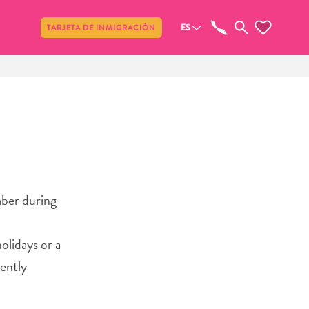
Compartir
ES
TARJETA DE INMIGRACIÓN
mber during
olidays or a
cently