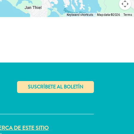
Keyboard shortcuts
Map data ©2026
Terms
✕
RCA DE ESTE SITIO