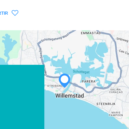
TIR
WHATSAPP
FACEBOOK
X
COPIAR ENLACE
CORREO ELECTRÓNICO